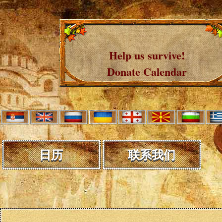
Help us survive!
Donate Calendar
日历
联系我们