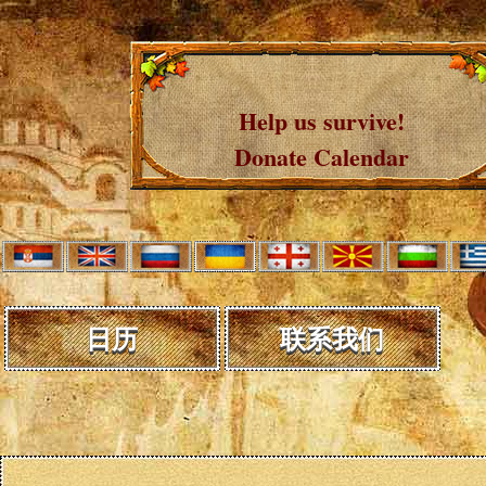
Help us survive!
Donate Calendar
日历
联系我们