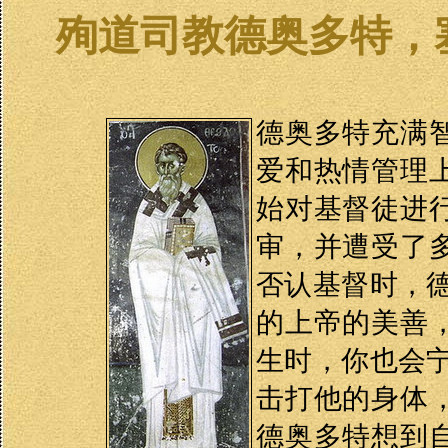
殉道司教德奥多特，
德奥多特充满
爱和热情管理
始对基督徒进
审，并遭受了
否认基督时，
的上帝的美善
生时，你也会
击打他的身体
德奥多特想到