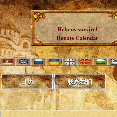
Help us survive!
Donate Calendar
日历
联系我们