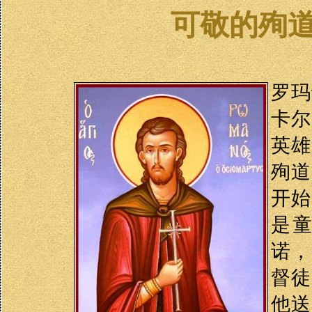
可敬的殉
罗玛
卡尔
英雄
殉道
开始
是
诺，
督徒
他送