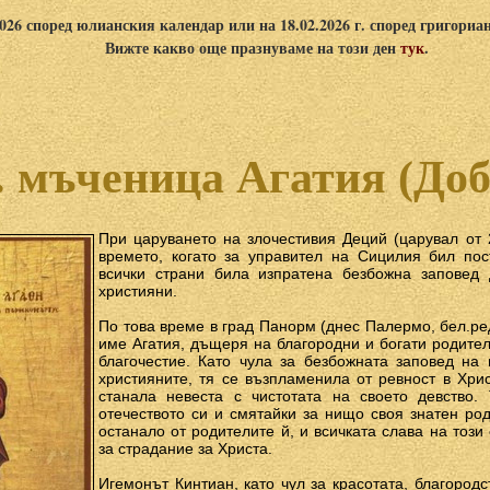
2026 според юлианския календар или на 18.02.2026 г. според григориа
Вижте какво още празнуваме на този ден
тук
.
. мъченица Агатия (Доб
При царуването на злочестивия Деций (царувал от 24
времето, когато за управител на Сицилия бил пос
всички страни била изпратена безбожна заповед 
християни.
По това време в град Панорм (днес Палермо, бел.ре
име Агатия, дъщеря на благородни и богати родител
благочестие. Като чула за безбожната заповед на 
християните, тя се възпламенила от ревност в Хрис
станала невеста с чистотата на своето девство.
отечеството си и смятайки за нищо своя знатен род
останало от родителите й, и всичката слава на този 
за страдание за Христа.
Игемонът Кинтиан, като чул за красотата, благородс