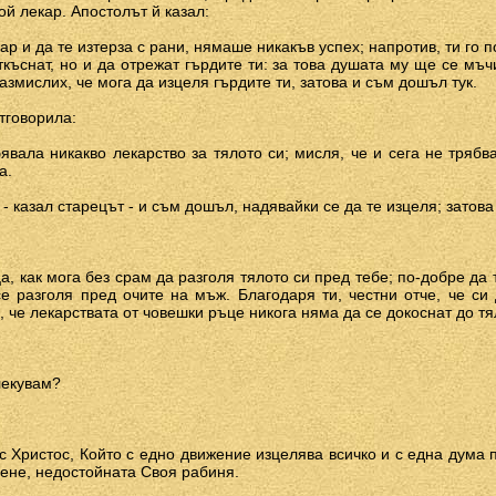
й лекар. Апостолът й казал:
ар и да те изтерза с рани, нямаше никакъв успех; напротив, ти го 
ткъснат, но и да отрежат гърдите ти: за това душата му ще се мъч
размислих, че мога да изцеля гърдите ти, затова и съм дошъл тук.
тговорила:
бявала никакво лекарство за тялото си; мисля, че и сега не тряб
а.
 - казал старецът - и съм дошъл, надявайки се да те изцеля; затова
ца, как мога без срам да разголя тялото си пред тебе; по-добре да 
е разголя пред очите на мъж. Благодаря ти, честни отче, че с
, че лекарствата от човешки ръце никога няма да се докоснат до тя
лекувам?
с Христос, Който с едно движение изцелява всичко и с една дума п
ене, недостойната Своя рабиня.