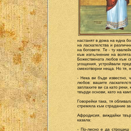
настанят в дома на една б
на ласкателства и различн
на боговете. Те - ту хвале
към изпълнение на волята 
Божествената любов към св
угощения, устройвали пред
смехотворни неща. Но тя, н
- Нека ви бъде известно, 
любов: вашите ласкателст
заплахите ви са като реки,
твърди основи, като на кам
Говорейки така, тя обливала
стремяла към страдание за
Афродисия, виждайки твър
казала:
- По-лесно е да строшиш 