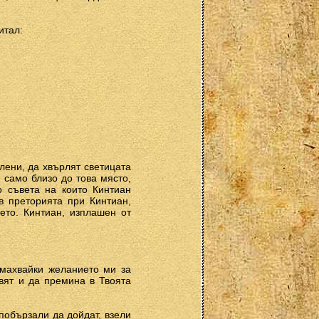
итал:
лени, да хвърлят светицата
 само близо до това място,
о съвета на които Кинтиан
в преторията при Кинтиан,
ето. Кинтиан, изплашен от
емахвайки желанието ми за
свят и да премина в Твоята
 побързали да дойдат, взели