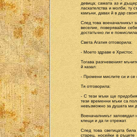
девица; самата аз и дъщер
ласкателства и молби, ту с
камъни, давах й в дар своит
След това военачалникът з
веселие, поверявайки себе
достатъчно ли е помислила 
Света Агатия отговорила:
- Моето здраве е Христос.
Тогава разгневеният мъчите
й казал:
- Промени мислите си и се 
Тя отговорила:
- С тези мъки ще придобия
тези временни мъки са поле
невъзможно за душата ми да
Военачалникът заповядал н
клещи и да ги отрежат.
След това светицата била
старец, носейки в ръцете