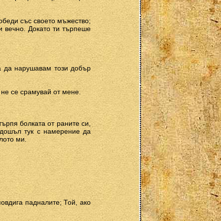
победи със своето мъжество;
и вечно. Докато ти търпеше
ва да нарушавам този добър
 не се срамувай от мене.
търпя болката от раните си,
и дошъл тук с намерение да
лото ми.
овдига падналите; Той, ако