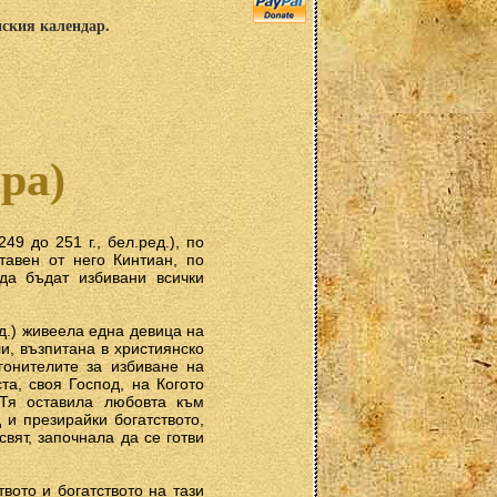
нския календар.
ра)
9 до 251 г., бел.ред.), по
тавен от него Кинтиан, по
да бъдат избивани всички
д.) живеела една девица на
и, възпитана в християнско
гонителите за избиване на
та, своя Господ, на Когото
 Тя оставила любовта към
 и презирайки богатството,
свят, започнала да се готви
твото и богатството на тази