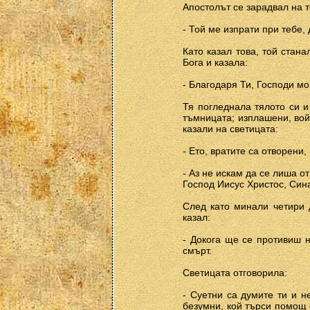
Апостолът се зарадвал на т
- Той ме изпрати при тебе,
Като казал това, той стан
Бога и казала:
- Благодаря Ти, Господи мо
Тя погледнала тялото си и
тъмницата; изплашени, вой
казали на светицата:
- Ето, вратите са отворени,
- Аз не искам да се лиша о
Господ Иисус Христос, Сина
След като минали четири 
казал:
- Докога ще се противиш 
смърт.
Светицата отговорила:
- Суетни са думите ти и н
безумни, кой търси помощ 