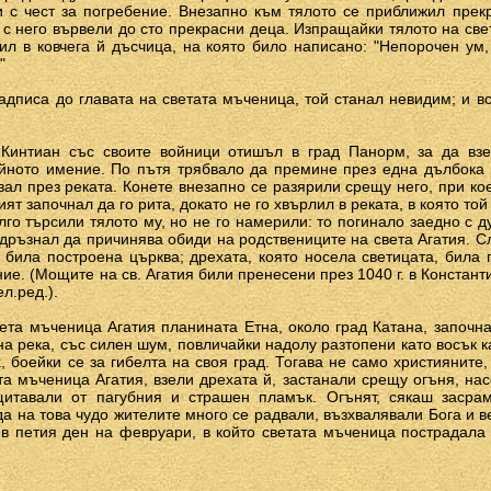
и с чест за погребение. Внезапно към тялото се приближил пре
 а с него вървели до сто прекрасни деца. Изпращайки тялото на св
ил в ковчега й дъсчица, на която било написано: "Непорочен ум
"
адписа до главата на светата мъченица, той станал невидим; и вс
Кинтиан със своите войници отишъл в град Панорм, за да взе
йното имение. По пътя трябвало да премине през една дълбока р
увал през реката. Конете внезапно се разярили срещу него, при ко
ият започнал да го рита, докато не го хвърлил в реката, в която т
лго търсили тялото му, но не го намерили: то погинало заедно с 
 дръзнал да причинява обиди на родствениците на света Агатия. С
била построена църква; дрехата, която носела светицата, била 
е. (Moщите на св. Агатия били пренесени през 1040 г. в Константи
л.ред.).
ета мъченица Агатия планината Етна, около град Катана, започна
йна река, със силен шум, повличайки надолу разтопени като восък 
, боейки се за гибелта на своя град. Тогава не само християните,
та мъченица Агатия, взели дрехата й, застанали срещу огъня, насо
щитавали от пагубния и страшен пламък. Огънят, сякаш засра
да на това чудо жителите много се радвали, възхвалявали Бога и 
 в петия ден на февруари, в който светата мъченица пострадала 