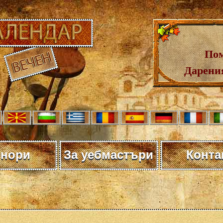
Пом
Дарения
нори
За уебмастъри
Конта