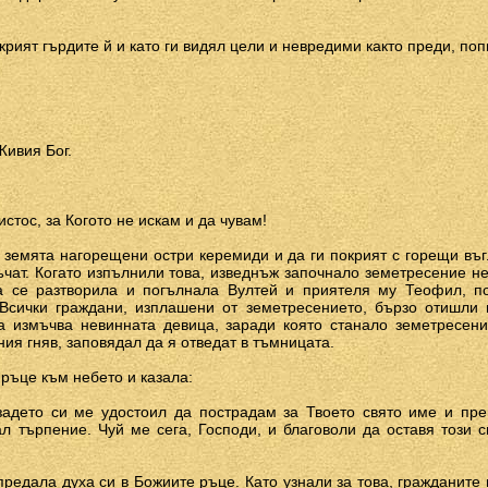
рият гърдите й и като ги видял цели и невредими както преди, поп
Живия Бог.
стос, за Когото не искам и да чувам!
 земята нагорещени остри керемиди и да ги покрият с горещи въг
мъчат. Когато изпълнили това, изведнъж започнало земетресение не
а се разтворила и погълнала Вултей и приятеля му Теофил, п
Всички граждани, изплашени от земетресението, бързо отишли 
а измъчва невинната девица, заради която станало земетресени
ия гняв, заповядал да я отведат в тъмницата.
ръце към небето и казала:
 задето си ме удостоил да пострадам за Твоето свято име и пр
л търпение. Чуй ме сега, Господи, и благоволи да оставя този 
предала духа си в Божиите ръце. Като узнали за това, гражданите