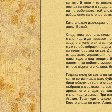
святото й тяло и го носел
познат на никого в града,
на погребението, той слож
избавление на отечеството.
Като сложил дъсчицата с н
ангел Божий.
След това военачалникът 
мъченица и да присвои не
заедно с конете си и запл
му и го обезобразил, а друг
си живот със зла смърт. Дъ
от царските управители не
навсякъде и над мощите й 
напомня за нейното смирени
отново върнати в Катана, бе
Година след смъртта на св
която се изливала като бу
били обзети от голям страх
събрали в църквата на све
дреха, като с щит, се за
мъченица, угаснал. При ви
Агатия. Това чудо станало
Когото слава во веки. Амин.