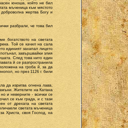
красен юноша, който не бил
етата мъченица към мястото
, доброволна жертва Богу и
ички разбрали, че това бил
ме богатството на светата
ека. Той се качил на сала
ето единият захапал лицето
ой потънал, завършвайки злия
душата. След това нито един
лавата й се разпространила
положена на гроба й, за да
нопол, но през 1126 г. били
ла да изригва огнена лава,
камъни. Жителите на Катана
 но и неверните - всички се
чил се към града, и с тази
мен от дрехата на светата
величаели светата мъченица
за Христа, своя Господ, на