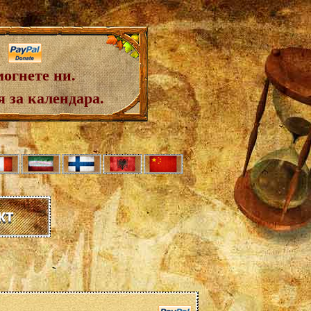
огнете ни.
 за календара.
кт