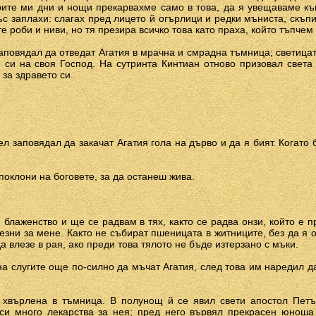
ите ми дни и нощи прекарвахме само в това, да я увещаваме къ
ъс заплахи: слагах пред лицето й огърлици и редки мъниста, скъп
е роби и ниви, но тя презира всичко това като праха, който тъпчем с 
аповядал да отведат Агатия в мрачна и смрадна тъмница; светицат
 си на своя Господ. На сутринта Кинтиан отново призовал света
за здравето си.
л заповядал да закачат Агатия гола на дърво и да я бият. Когато
поклони на боговете, за да останеш жива.
 блаженство и ще се радвам в тях, както се радва онзи, който е 
зни за мене. Както не събират пшеницата в житниците, без да я о
 влезе в рая, ако преди това тялото не бъде изтерзано с мъки.
а слугите още по-силно да мъчат Агатия, след това им наредил да
 хвърлена в тъмница. В полунощ й се явил свети апостол Петъ
 си много лекарства за нея; пред него вървял прекрасен юноша