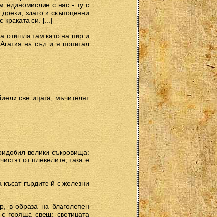
м единомислие с нас - ту с
и дрехи, злато и скъпоценни
краката си. [...]
а отишла там като на пир и
 Агатия на съд и я попитал
 биели светицата, мъчителят
придобил велики съкровища:
чистят от плевелите, така е
 късат гърдите й с железни
р, в образа на благолепен
 с горяща свещ; светицата