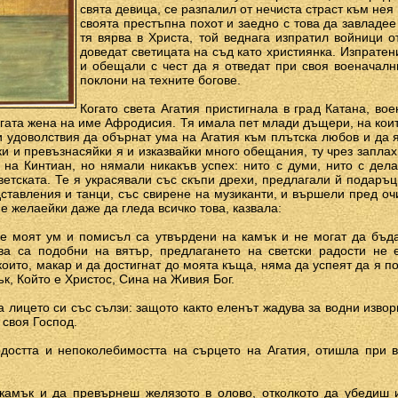
свята девица, се разпалил от нечиста страст към нея
своята престъпна похот и заедно с това да завладее
тя вярва в Христа, той веднага изпратил войници 
доведат светицата на съд като християнка. Изпратен
и обещали с чест да я отведат при своя военачалн
поклони на техните богове.
Когато света Агатия пристигнала в град Катана, во
огата жена на име Афродисия. Тя имала пет млади дъщери, на кои
и удоволствия да обърнат ума на Агатия към плътска любов и да 
йки и превъзнасяйки я и изказвайки много обещания, ту чрез заплах
на Кинтиан, но нямали никакъв успех: нито с думи, нито с дел
етската. Те я украсявали със скъпи дрехи, предлагали й подаръц
ставления и танци, със свирене на музиканти, и вършели пред очи
е желаейки даже да гледа всичко това, казвала:
че моят ум и помисъл са утвърдени на камък и не могат да бъд
ва са подобни на вятър, предлагането на светски радости не
 които, макар и да достигнат до моята къща, няма да успеят да я п
ък, Който е Христос, Сина на Живия Бог.
 лицето си със сълзи: защото както еленът жадува за водни извори 
 своя Господ.
достта и непоколебимостта на сърцето на Агатия, отишла при 
камък и да превърнеш желязото в олово, отколкото да убедиш 