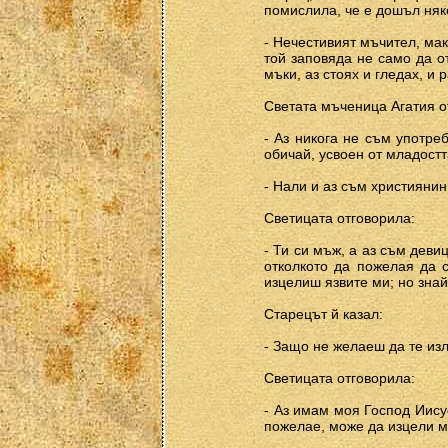
помислила, че е дошъл няко
- Нечестивият мъчител, мак
той заповяда не само да о
мъки, аз стоях и гледах, и 
Светата мъченица Агатия о
- Аз никога не съм употре
обичай, усвоен от младостт
- Нали и аз съм християнин
Светицата отговорила:
- Ти си мъж, а аз съм деви
отколкото да пожелая да с
изцелиш язвите ми; но знай
Старецът й казал:
- Защо не желаеш да те из
Светицата отговорила:
- Аз имам моя Господ Иису
пожелае, може да изцели м