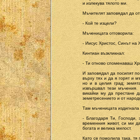
и излекува тялото ми.
Мъчителят заповядал да отк
- Кой те изцели?
Мъченицата отговорила:
- Иисус Христос, Синът на 
Кинтиан възкликнал:
- Ти отново споменаваш Хри
И заповядал да посипят по
върху тях и да я горят и 
но и в целия град; земят
извършвал тези мъчения. 
викайки му да престане д
земетресението и от народн
Там мъченицата издигнала 
- Благодаря Ти, Господи,
временния живот, си ми да
богата и велика милост.
Като се помолила така, тя 