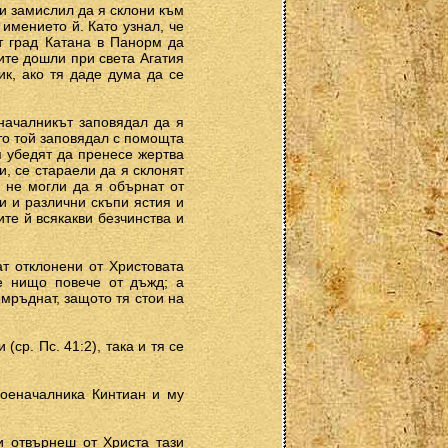
 и замислил да я склони към
 имението й. Като узнал, че
от град Катана в Панорм да
ите дошли при света Агатия
ик, ако тя даде дума да се
еначалникът заповядал да я
то той заповядал с помощта
я убедят да пренесе жертва
и, се стараели да я склонят
а не могли да я обърнат от
и и различни скъпи ястия и
те й всякакви безчинства и
ат отклонени от Христовата
 е нищо повече от дъжд; а
омръднат, защото тя стои на
(ср. Пс. 41:2), така и тя се
военачалника Кинтиан и му
и отвърнеш от Христа тази