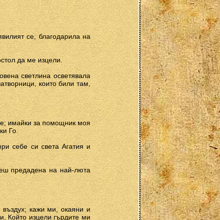
явилият се, благодарила на
остол да ме изцели.
новена светлина осветявала
атворници, които били там,
ите; имайки за помощник моя
ки Го.
ри себе си света Агатия и
деш предадена на най-люта
 въздух; кажи ми, окаяни и
и, Който изцели гърдите ми