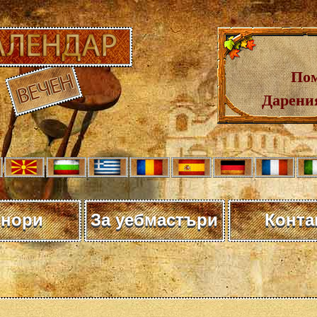
Пом
Дарения
нори
За уебмастъри
Конта