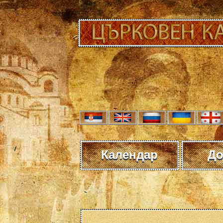
Календар
До