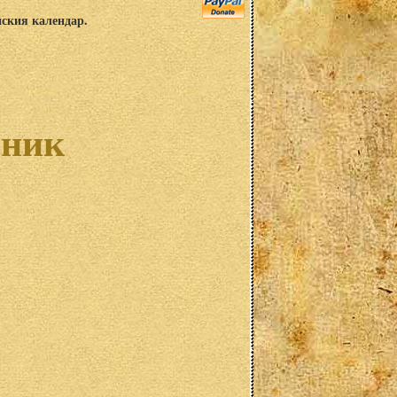
нския календар.
лник