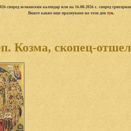
2026 според юлианския календар или на 16.08.2026 г. според григориа
Вижте какво още празнуваме на този ден
тук
.
п. Козма, скопец-отше