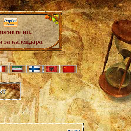
огнете ни.
 за календара.
кт