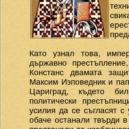
тех
свик
ерес
пред
Като узнал това, импе
държавно престъпление,
Констанс двамата защи
Максим Изповедник и пап
Цариград, където би
политически престъпниц
усилия да се съгласят с
обаче останали твърди в