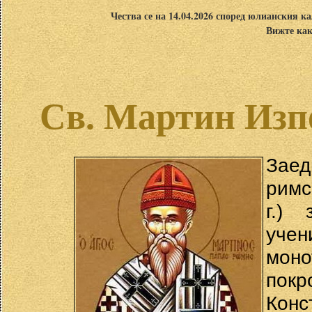
Чества се на 14.04.2026 според юлианския ка
Вижте как
Св. Мартин Изп
Заед
римс
г.) 
уче
мон
пок
Конс