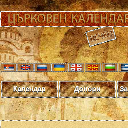
Календар
Донори
За