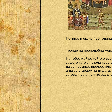
Починали около 450 година
Тропар на преподобна жена
На тебе, майко, който е вер
защото като си взела кръст
да се презира, прочее, плъ
а да се стараем за душата,
затова и са ангелите заедн