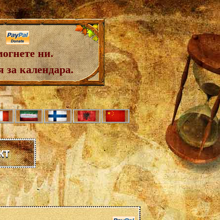
огнете ни.
 за календара.
кт