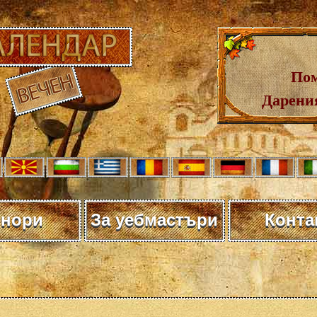
Пом
Дарения
нори
За уебмастъри
Конта