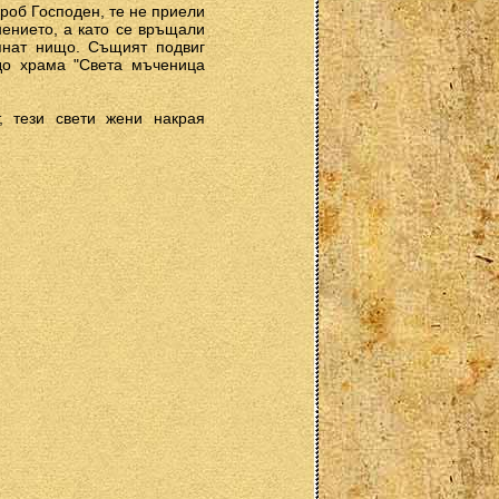
роб Господен, те не приели
нението, а като се връщали
пнат нищо. Същият подвиг
до храма "Света мъченица
, тези свети жени накрая