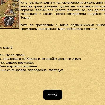
Като тръгнали веднъж на поклонение на живоносния г
никаква храна дотогава, докато не извършили покло
обратно, преминали цялото разстояние, без да ха
извършили и тогава, когато предприели пътуване 
Текла".
Като се прославили с такъв подвижнически живот
преминали във вечния живот, който така желаели.
.
, глас 8
ен, ще се спаси,
а, последвала си Христа и, вършейки дела, си учила:
тта, защото прехожда,
 безсмъртното творение,
о ще се възрадва, преподобна, твоят дух.
НАЗАД