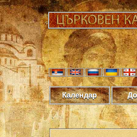
Календар
До