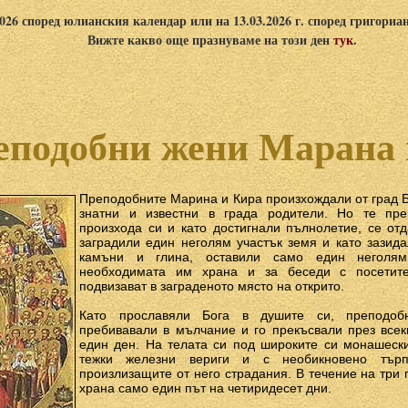
2026 според юлианския календар или на 13.03.2026 г. според григориа
Вижте какво още празнуваме на този ден
тук
.
еподобни жени Марана
Преподобните Марина и Кира произхождали от град Бе
знатни и известни в града родители. Но те пре
произхода си и като достигнали пълнолетие, се отд
заградили един неголям участък земя и като зазид
камъни и глина, оставили само един неголя
необходимата им храна и за беседи с посетит
подвизават в заграденото място на открито.
Като прославяли Бога в душите си, преподоб
пребивавали в мълчание и го прекъсвали през всек
един ден. На телата си под широките си монашеск
тежки железни вериги и с необикновено тър
произлизащите от него страдания. В течение на три
храна само един път на четиридесет дни.