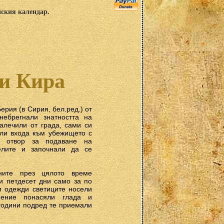
нския календар.
 и Кира
рия (в Сирия, бел.ред.) от
небрегнали знатността на
алечили от града, сами си
али входа към убежището с
м отвор за подаване на
елите и започнали да се
ните през цялото време
и петдесет дни само за по
и одежди светиците носели
пение понасяли глада и
 години подред те приемали