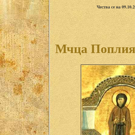
Чества се на 09.10.
Мчца Поплия 