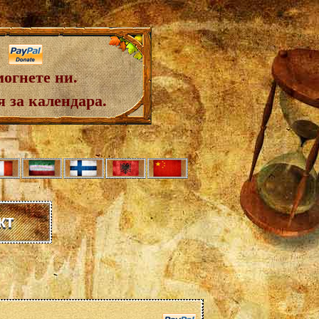
огнете ни.
 за календара.
кт