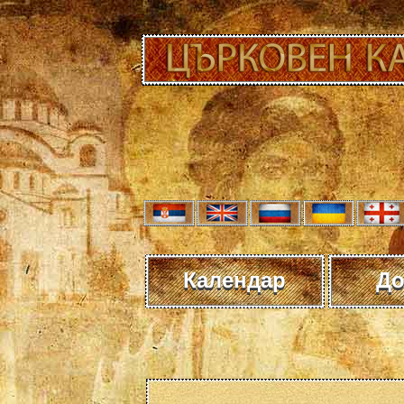
Календар
До