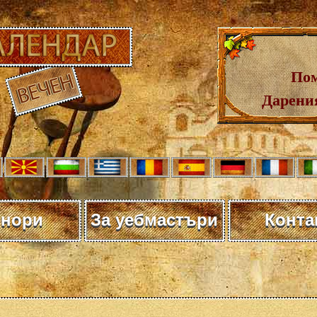
Пом
Дарения
нори
За уебмастъри
Конта