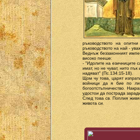
ръководството на опитни
ръководството на най - ува
Веднъж беззаконният импе
високо пееше:
- "Идолите на езичниците са
имат, но не чуват, нито пък
надяват" (Пс.134:15-18).
Щом чу това, царят изпрат
войници да я бие по ли
богоотстъпничество. Накра
удостои да пострада заради
След това св. Поплия живя
живота си.