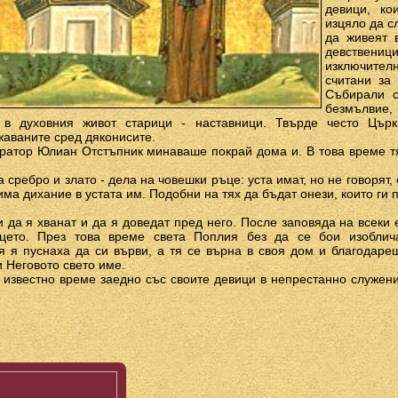
девици, ко
изцяло да с
да живеят 
девствен
изключител
считани за
Събирали с
безмълвие, 
 в духовния живот старици - наставници. Твърде често Цър
жаваните сред дяконисите.
ратор Юлиан Отстъпник минаваше покрай дома и. В това време тя
 сребро и злато - дела на човешки ръце: уста имат, но не говорят,
 има дихание в устата им. Подобни на тях да бъдат онези, които ги п
и да я хванат и да я доведат пред него. После заповяда на всеки
цето. През това време света Поплия без да се бои изоблич
я я пуснаха да си върви, а тя се върна в своя дом и благодаре
 Неговото свето име.
 известно време заедно със своите девици в непрестанно служен