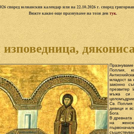
2026 според юлианския календар или на 22.10.2026 г. според григориа
Вижте какво още празнуваме на този ден
тук
.
изповедница, дяконис
Празнува
Поплия, 
Антиохийск
младост за 
законно съ
презвитер 
мъжа си 
целомъдрие
Св. Поплия 
девици и вс
Бога.
В древната
на женс
първонача
съществув