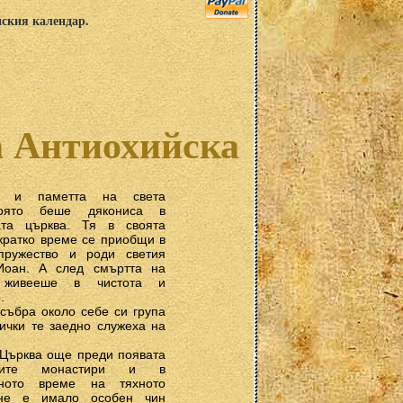
нския календар.
а Антиохийска
ме и паметта на света
която беше дякониса в
ата църква. Тя в своята
кратко време се приобщи в
пружество и роди светия
Иоан. А след смъртта на
живееше в чистота и
.
събра около себе си група
ички те заедно служеха на
 Църква още преди появата
ките монастири и в
лното време на тяхното
ане е имало особен чин