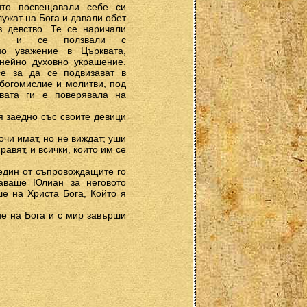
ито посвещавали себе си
лужат на Бога и давали обет
в девство. Те се наричали
ици и се ползвали с
но уважение в Църквата,
 нейно духовно украшение.
е за да се подвизават в
богомислие и молитви, под
квата ги е поверявала на
 заедно със своите девици
 очи имат, но не виждат; уши
равят, и всички, които им се
 един от съпровождащите го
аваше Юлиан за неговото
ше на Христа Бога, Който я
ие на Бога и с мир завърши