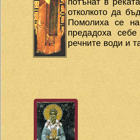
потънат в реката
отколкото да бъ
Помолиха се на
предадоха себе
речните води и т