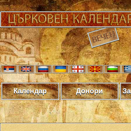
Календар
Донори
За