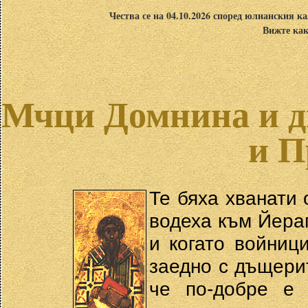
Чества се на 04.10.2026 според юлианския ка
Вижте как
Мчци Домнина и д
и П
Те бяха хванати 
водеха към Йерап
и когато войниц
заедно с дъщери
че по-добре е