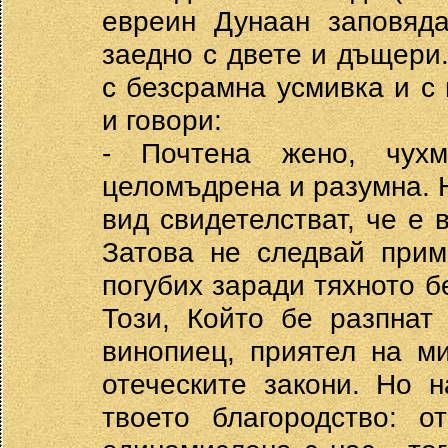
евреин Дунаан заповяда
заедно с двете и дъщери.
с безсрамна усмивка и с 
и говори:
- Почтена жено, чух
целомъдрена и разумна. Н
вид свидетелстват, че е в
Затова не следвай прим
погубих заради тяхното б
Този, Който бе разпнат
винопиец, приятел на м
отеческите закони. Но 
твоето благородство: 