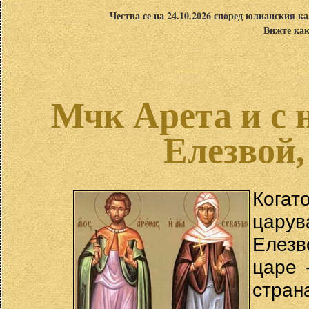
Чества се на 24.10.2026 според юлианския ка
Вижте как
Мчк Арета и с н
Елезвой,
Кога
царув
Елезв
царе 
стран