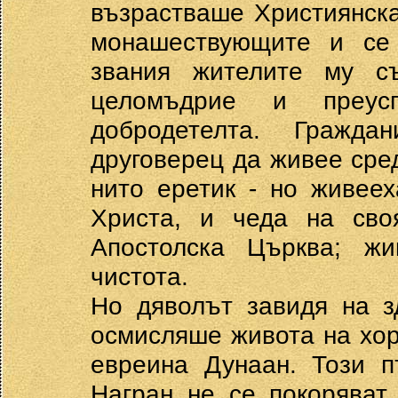
възрастваше Християнска
монашествующите и се 
звания жителите му с
целомъдрие и преус
добродетелта. Гражд
друговерец да живее сред
нито еретик - но живеех
Христа, и чеда на сво
Апостолска Църква; жи
чистота.
Но дяволът завидя на з
осмисляше живота на хор
евреина Дунаан. Този п
Награн не се покоряват