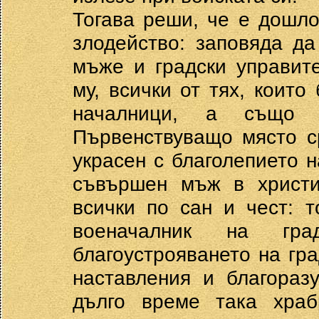
Тогава реши, че е дошл
злодейство: заповяда да
мъже и градски управите
му, всички от тях, които
началници, а също з
Първенствуващо място с
украсен с благолепието н
съвършен мъж в христия
всички по сан и чест: 
военачалник на гр
благоустрояването на гр
наставления и благораз
дълго време така храб