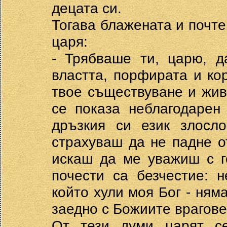
децата си.
Тогава блажената и почте
царя:
- Трябваше ти, царю, д
властта, порфирата и ко
твое съществуване и живо
се показа неблагодарен
дръзкия си език злосл
страхуваш да не падне о
искаш да ме уважиш с г
почести са безчестие: 
който хули моя Бог - ням
заедно с Божиите врагове
От тези думи царят се