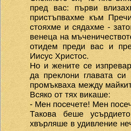
пред вас: първи влизах
пристъпвахме към Пречи
стояхме и сядахме - зат
венеца на мъченичествот
отидем преди вас и пр
Иисус Христос.
Но и жените се изпревар
да преклони главата си
промъкваха между майките
Всяко от тях викаше:
- Мен посечете! Мен посе
Такова беше усърдиет
хвърляше в удивление не