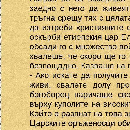
заедно с него да живеят
тръгна срещу тях с цялат
да изтреби християните о
оскърби етиопския цар Еле
обсади го с множество вой
хвалеше, че скоро ще го
безпощадно. Казваше на 
- Ако искате да получите
живи, свалете долу про
богоборец наричаше све
върху куполите на високи
Който е разпнат на това 
Царските оръженосци оби