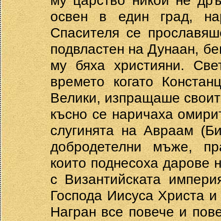
му царство никой не др
освен в един град, на
Спасителя се прославяш
подвластен на Дунаан, бе
му бяха християни. Све
времето когато Констан
Велики, изпращаше своите
късно се наричаха омирит
слугинята на Авраам (Би
добродетелни мъже, пр
които поднесоха дарове н
с Византийската импери
Господа Иисуса Христа и 
Награн все повече и пов