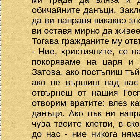
обичайните данъци. Закле
да ви направя никакво зло
ви оставя мирно да живее
Тогава гражданите му отв
- Ние, християните, се 
покоряваме на царя и 
Затова, ако постъпиш тъй,
ако не вършиш над нас
отвърнеш от нашия Госп
отворим вратите: влез к
данъци. Ако пък ни напр
чува твоите клетви, в ск
до нас - ние никога ня