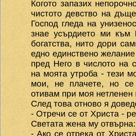
Когото запазих непорочн
чистото девство на дъще
Господ гледа на унизено
знае усърдието ми към 
богатства, нито дори са
едно единствено желание 
пред Него в числото на 
на моята утроба - тези м
мои, не плачете, но се
отивам при моя нетленен
След това отново я довед
- Отречи се от Христа - р
Светата жена му отвърна:
- Ако се отрека от Христ