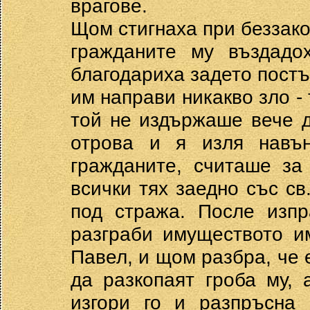
врагове.
Щом стигнаха при беззако
гражданите му въздадо
благодариха задето постъп
им направи никакво зло - 
той не издържаше вече 
отрова и я изля навън
гражданите, считаше за
всички тях заедно със св
под стража. После изпр
разграби имуществото и
Павел, и щом разбра, че 
да разкопаят гроба му, 
изгори го и разпръсна 