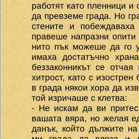
работят като пленници и 
да превземе града. Но гр
стените и побеждаваха 
правеше напразни опити 
нито пък можеше да го 
имаха достатъчно храна
беззаконникът се отчая
хитрост, като с изострен
в града някои хора да изв
той изричаше с клетва:
- Не искам да ви притес
вашата вяра, но желая е
данък, който дължите на
ми града да вляза и 