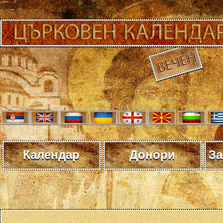
Календар
Донори
За