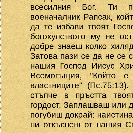
всесилния Бог. Ти п
военачалник Рапсак, кой
да те избави твоят Госп
богохулството му не ос
добре знаеш колко хиляд
Затова пази се да не се 
нашия Господ Иисус Хри
Всемогъщия, "Който 
властниците" (Пс.75:13
стъпче в пръстта твоя
гордост. Заплашваш или д
погубиш докрай: наистина
ни откъснеш от нашия Сп