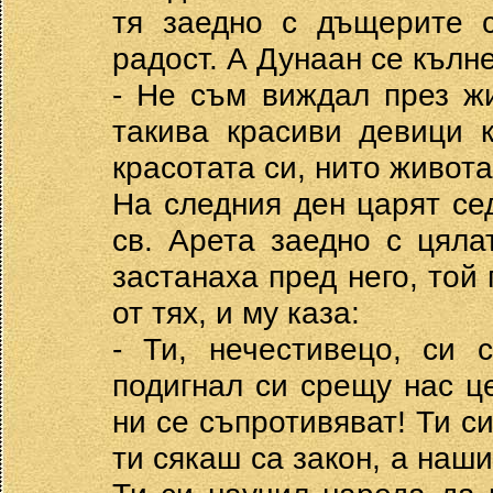
тя заедно с дъщерите с
радост. А Дунаан се кълн
- Не съм виждал през ж
такива красиви девици 
красотата си, нито живота
На следния ден царят се
св. Арета заедно с цяла
застанаха пред него, той 
от тях, и му каза:
- Ти, нечестивецо, си 
подигнал си срещу нас ц
ни се съпротивяват! Ти с
ти сякаш са закон, а наши