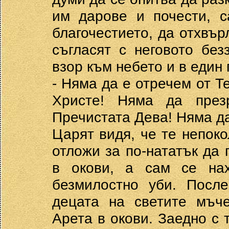
им дарове и почести, с
благочестието, да отхвър
съгласят с неговото без
взор към небето и в един 
- Няма да е отречем от 
Христе! Няма да през
Пречистата Дева! Няма д
Царят видя, че те непок
отложи за по-нататък да 
в окови, а сам се на
безмилостно уби. Посл
децата на светите мъче
Арета в окови. Заедно с 