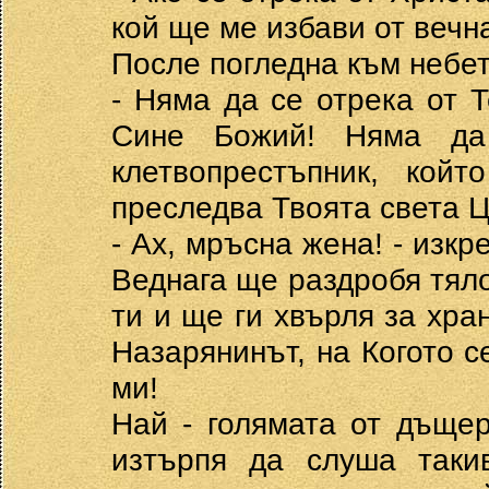
кой ще ме избави от вечн
После погледна към небет
- Няма да се отрека от 
Сине Божий! Няма да
клетвопрестъпник, кой
преследва Твоята света 
- Ах, мръсна жена! - изкр
Веднага ще раздробя тял
ти и ще ги хвърля за хра
Назарянинът, на Когото с
ми!
Най - голямата от дъщер
изтърпя да слуша таки