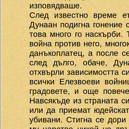
изповядваше.
След известно време ет
Дунаан подигна гонение 
това много го наскърби. 
война против него, много
данъкоплатец, а после с
след дълго, обаче, Дун
отхвърли зависимостта си
всички Елезвоеви войни
градовете, и още повеч
Навсякъде из страната си
или да приемат юдейскат
убивани. Стигна се дори