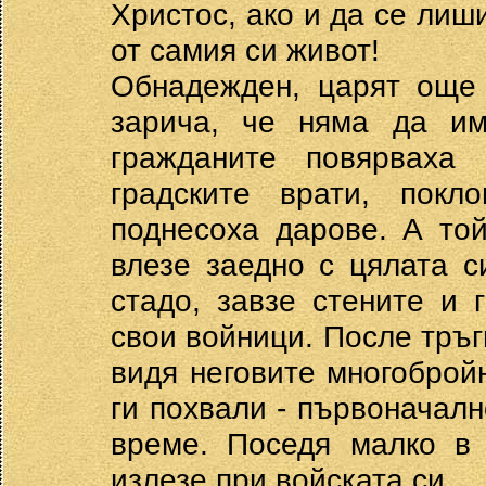
Христос, ако и да се лиш
от самия си живот!
Обнадежден, царят още 
зарича, че няма да им
гражданите повярваха 
градските врати, пок
поднесоха дарове. А той
влезе заедно с цялата с
стадо, завзе стените и 
свои войници. После тръг
видя неговите многоброй
ги похвали - първоначалн
време. Поседя малко в 
излезе при войската си.