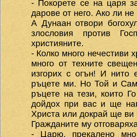
- Покорете се на царя з
дарове от него. Ако ли не 
А Дунаан отвори богоху
злословия против Го
християните.
- Колко много нечестиви х
много от техните свеще
изгорих с огън! И нито 
ръцете ми. Но Той и Са
ръцете на тези, които Го
дойдох при вас и ще на
Христа или докрай ще ви 
Гражданите му отговаряха
- Царю, прекалено мно