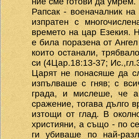
ние сме готови да умрем.
Рапсак - военачалник на
изпратен с многочисле
времето на цар Езекия. 
е била поразена от Ангел 
които останали, трябвал
си (4Цар.18:13-37; Ис.,гл.
Царят не понасяше да с
изпълваше с гняв; с вс
града, и мислеше, че а
сражение, тогава дълго в
изтощи от глад. В околн
християни, а също - по с
ги убиваше по най-разл