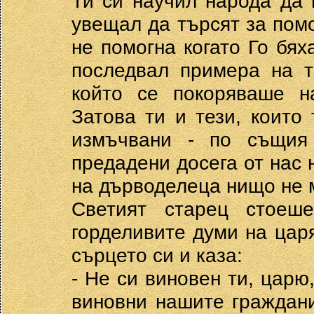
Ти си научил народа да 
увещал да търсят за пом
не помогна когато Го бях
последвал примера на т
който се покоряваше н
Затова ти и тези, които
измъчвани - по същия
предадени досега от нас 
на дърводелеца нищо не 
Светият старец стое
горделивите думи на цар
сърцето си и каза:
- Не си виновен ти, царю,
виновни нашите граждани