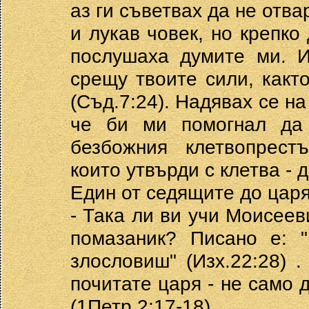
аз ги съветвах да не отва
и лукав човек, но крепко
послушаха думите ми. И
срещу твоите сили, какт
(Съд.7:24). Надявах се на
че би ми помогнал да
безбожния клетвопрест
които утвърди с клетва - 
Един от седящите до царя 
- Така ли ви учи Моисеев
помазаник? Писано е: 
злословиш" (Изх.22:28) 
почитате царя - не само 
(1Петр.2:17-18).