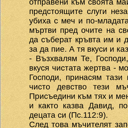
отправени към своята май
предстоящите слуги неза
убиха с меч и по-младат
мъртви пред очите на св
да съберат кръвта им и д
за да пие. А тя вкуси и ка
- Възхвалям Те, Господи
вкуся чистата жертва - м
Господи, принасям тази
чисто девство тези мъ
Присъедини към тях и мен
и както казва Давид, п
децата си (Пс.112:9).
След това мъчителят запо