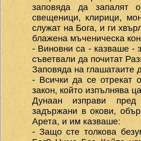
заповяда да запалят о
свещеници, клирици, мо
служат на Бога, и ги хвър
блажена мъченическа конч
- Виновни са - казваше - 
съветвали да почитат Раз
Заповяда на глашатаите да
- Всички да се отрекат 
закон, който изпълнява ца
Дунаан изправи пред
задържани в окови, обър
Арета, и им казваше:
- Защо сте толкова безу