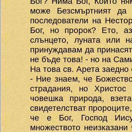
Бог? Нима Бог, Който н
може Безсмъртният да
последователи на Нестор
Бог, но пророк? Ето, а
слънцето, луната или н
принуждавам да принасяте
не бъде това! - но на Сам
На това св. Арета заедно 
- Ние знаем, че Божеств
страдания, но Христос
човешка природа, взет
свидетелстват пророците, 
че е Бог, Господ Иису
множеството неизказани 