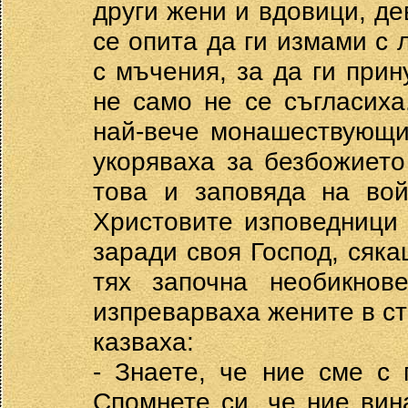
други жени и вдовици, д
се опита да ги измами с 
с мъчения, за да ги прин
не само не се съгласиха
най-вече монашествующи
укоряваха за безбожието
това и заповяда на вой
Христовите изповедници 
заради своя Господ, сяка
тях започна необикнове
изпреварваха жените в ст
казваха:
- Знаете, че ние сме с
Спомнете си, че ние ви