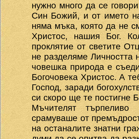
нужно много да се говори
Син Божий, и от името н
няма мъка, която да не с
Христос, нашия Бог. Ко
проклятие от светите От
не разделяме Личността н
човешка природа е съеди
Богочовека Христос. А те
Господ, заради богохулст
си скоро ще те постигне
Мъчителят търпеливо
срамуваше от премъдростт
на останалите знатни гра
думи да се опитва да ра