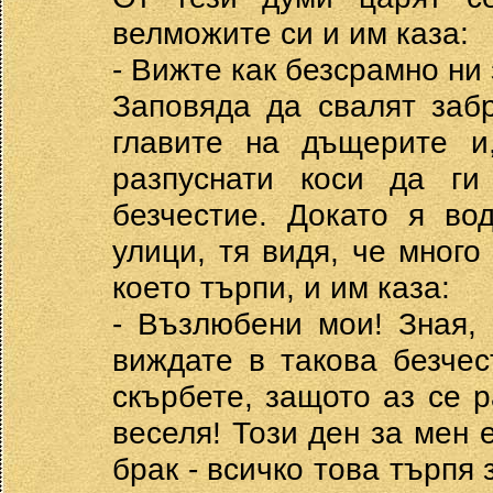
велможите си и им каза:
- Вижте как безсрамно ни
Заповяда да свалят забр
главите на дъщерите и
разпуснати коси да ги
безчестие. Докато я во
улици, тя видя, че много
което търпи, и им каза:
- Възлюбени мои! Зная,
виждате в такова безче
скърбете, защото аз се р
веселя! Този ден за мен 
брак - всичко това търпя