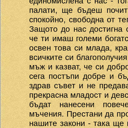
единомислена с нас - то
палати, ще бъдеш почит
спокойно, свободна от те
Защото до нас достигна 
че ти имаш големи богатст
освен това си млада, кра
всичките си благополучия
мъж и казват, че си добр
сега постъпи добре и б
здрав съвет и не предав
прекрасна младост и девс
бъдат нанесени повеч
мъчения. Престани да пр
нашите закони - така ще 