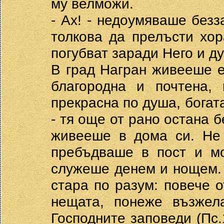
му велможи.
- Ах! - недоумяваше безз
толкова да прелъсти хор
погубват заради Него и ду
В град Награн живееше е
благородна и почтена,
прекрасна по душа, богата
- тя още от рано остана 
живееше в дома си. Не 
пребъдваше в пост и мо
служеше денем и нощем. 
стара по разум: повече 
нещата, понеже възжел
Господните заповеди (Пс.