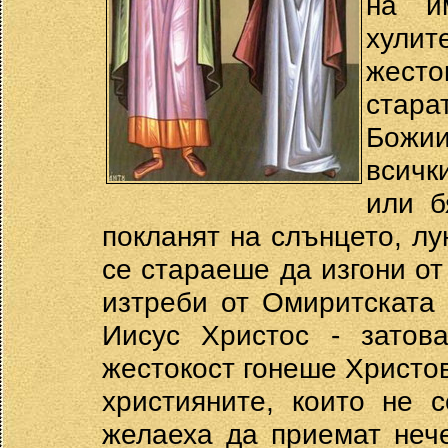
на и
хули
жесто
стара
Божи
всичк
или б
покланят на слънцето, лу
се стараеше да изгони от
изтреби от Омиритската
Иисус Христос - затов
жестокост гонеше Христо
християните, които не 
желаеха да приемат нече