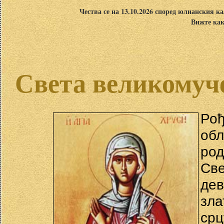
Чества се на 13.10.2026 според юлианския ка
Вижте как
Света великомуч
Рођ
об
род
Св
дев
зл
ср