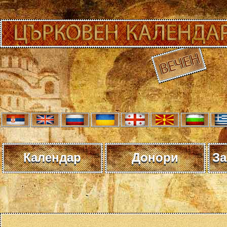
Календар
Донори
За