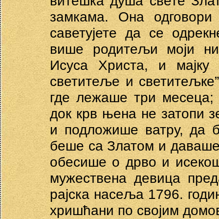
витешка душа свете Зла
замкама. Она одговори
саветујете да се одрекн
више родитељи моји ни
Исуса Христа, и мајку 
светитеље и светитељке”
где лежаше три месеца; 
док крв њена не затопи з
и подложише ватру, да 
беше са Златом и даваше ј
обесише о дрво и исекош
мужествена девица пред
рајска насеља 1796. год
хришћани по својим домо