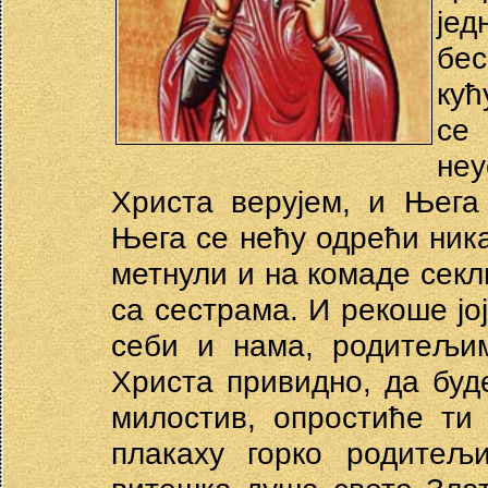
јед
бес
кућ
се
не
Христа верујем, и Њега
Њега се нећу одрећи ник
метнули и на комаде секл
са сестрама. И рекоше јо
себи и нама, родитељим
Христа привидно, да буд
милостив, опростиће ти
плакаху горко родитељ