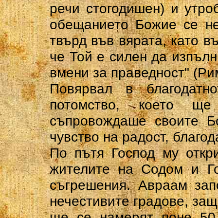
речи стогодишен) и утро
обещанието Божие се не
твърд във вярата, като в
че Той е силен да изпълн
вмени за праведност" (Рим
Повярвал в благодатн
потомство, което ще
съпровождаше своите Бо
чувство на радост, благод
По пътя Господ му откр
жителите на Содом и Го
съгрешения. Авраам зап
нечестивите градове, защ
ще се намерят поне 50