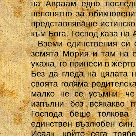
на Авраам едно последн
непонятно за обикновени
представляваше истинско
към Бога. Господ каза на
- Вземи единствения си 
земята Мория и там на е
укажа, го принеси в жертв
Без да гледа на цялата 
своята голяма родителск
малко не се усъмни, че
изпълни без всякакво п
Господа беше толкова 
единствен възлюбен син
Исаак, който сега тряб