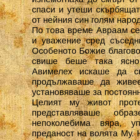
спаси и утеши скърбяща
от нейния син голям народ
По това време Авраам се
и уважение сред съседн
Особеното Божие благово
свише беше така ясно
Авимелех искаше да с
продължаваше да живее
установяваше за постоян
Целият му живот прот
представляваше обр
непоколебима вяра, 
преданост на волята Му. 