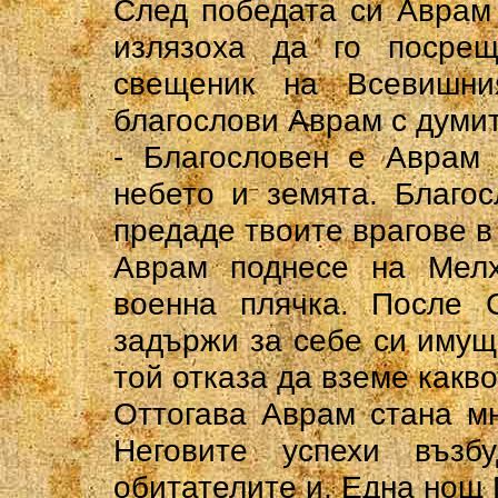
След победата си Аврам
излязоха да го посрещ
свещеник на Всевишни
благослови Аврам с думит
- Благословен е Аврам 
небето и земята. Благо
предаде твоите врагове в
Аврам поднесе на Мелх
военна плячка. После 
задържи за себе си имуще
той отказа да вземе какво
Оттогава Аврам стана мн
Неговите успехи възб
обитателите и. Една нощ 