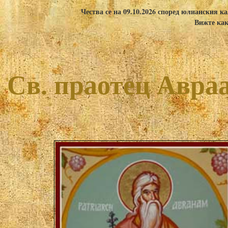
Чества се на 09.10.2026 според юлианския ка
Вижте как
Св. праотец Авра