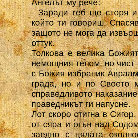
Ангелът му рече:
- Заради теб ще сторя и
който ти говориш. Спасяв
защото не мога да извърш
оттук.
Толкова е велика Божия
немощния телом, но чист 
с Божия избраник Авраам
града, но и по Своето 
справедливото наказание
праведникът ги напусне.
Лот скоро стигна в Сигор.
от сяра и огън над Содом
заедно с цялата околно