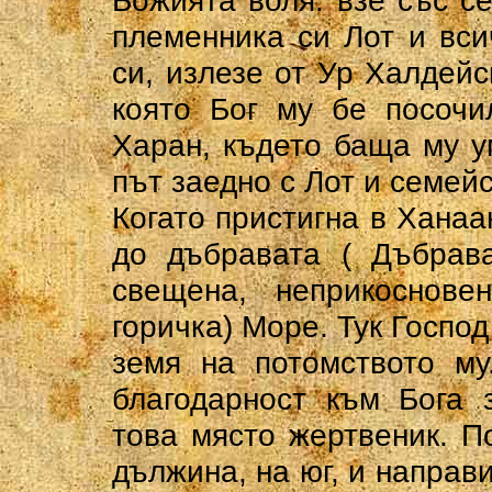
Божията воля: взе със с
племенника си Лот и вси
си, излезе от Ур Халдейс
която Бог му бе посочи
Харан, където баща му у
път заедно с Лот и семейс
Когато пристигна в Ханаа
до дъбравата ( Дъбрава
свещена, неприкоснове
горичка) Море. Тук Господ
земя на потомството му
благодарност към Бога 
това място жертвеник. П
дължина, на юг, и направ