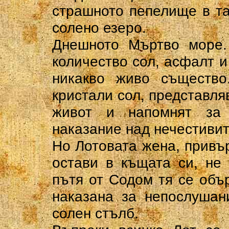
страшното пепелище в та
солено езеро.
Днешното Мъртво море.
количество сол, асфалт и
никакво живо същество
кристали сол, представля
живот и напомнят за
наказание над нечестивит
Но Лотовата жена, привър
остави в къщата си, не
пътя от Содом тя се объ
наказана за непослушан
солен стълб.