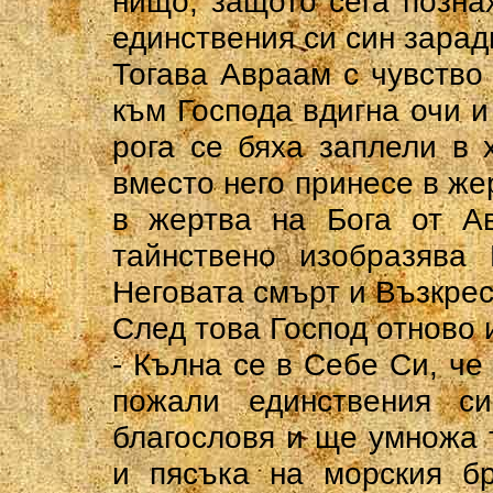
нищо, защото сега позна
единствения си син зарад
Тогава Авраам с чувство
към Господа вдигна очи и
рога се бяха заплели в 
вместо него принесе в же
в жертва на Бога от Ав
тайнствено изобразява 
Неговата смърт и Възкре
След това Господ отново 
- Кълна се в Себе Си, че
пожали единствения 
благословя и ще умножа 
и пясъка на морския бр