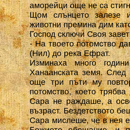
аморейци още не са стигн
Щом слънцето залезе и
животни премина дим като
Господ сключи Своя завет
- На твоето потомство да
(Нил) до река Ефрат.
Изминаха много годин
Ханаанската земя. След 
още три пъти му повто
потомство, което трябва
Сара не раждаше, а осв
възраст. Бездетството бе
Сара мислеше, че в нея е
Божието обещание, и 