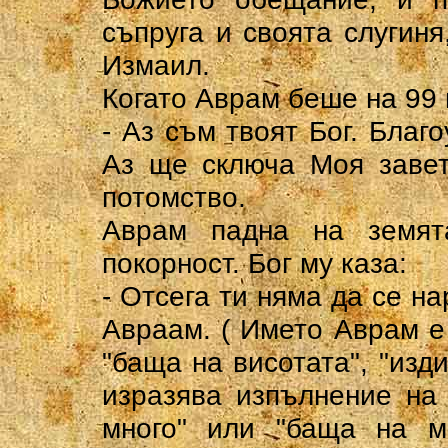
съпруга и своята слугиня
Измаил.
Когато Аврам беше на 99 г
- Аз съм твоят Бог. Благ
Аз ще сключа Моя завет
потомство.
Аврам падна на земят
покорност. Бог му каза:
- Отсега ти няма да се н
Авраам. ( Името Аврам е
"баща на висотата", "изд
изразява изпълнение на
много" или "баща на м