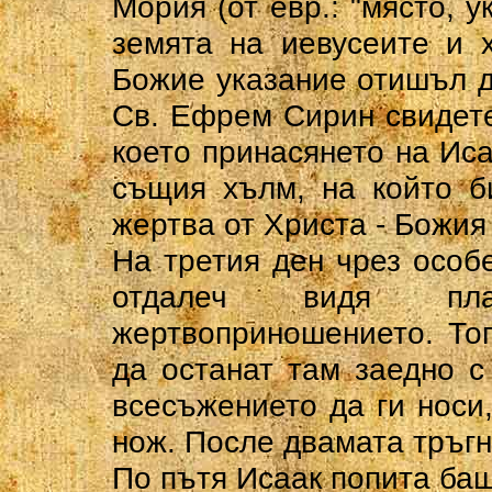
Мория (от евр.: "място, у
земята на иевусеите и 
Божие указание отишъл д
Св. Ефрем Сирин свидете
което принасянето на Иса
същия хълм, на който б
жертва от Христа - Божия
На третия ден чрез особ
отдалеч видя пла
жертвоприношението. Тог
да останат там заедно с
всесъжението да ги носи,
нож. После двамата тръгн
По пътя Исаак попита бащ