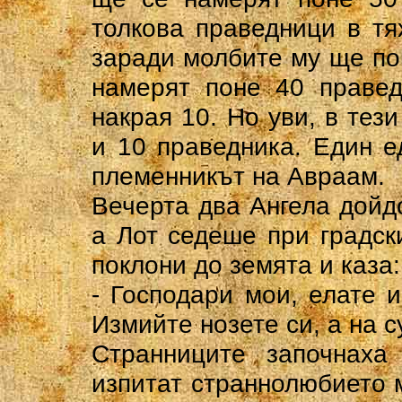
толкова праведници в тя
заради молбите му ще по
намерят поне 40 правед
накрая 10. Но уви, в тез
и 10 праведника. Един е
племенникът на Авраам.
Вечерта два Ангела дойд
а Лот седеше при градск
поклони до земята и каза:
- Господари мои, елате 
Измийте нозете си, а на 
Странниците започнаха
изпитат страннолюбието м