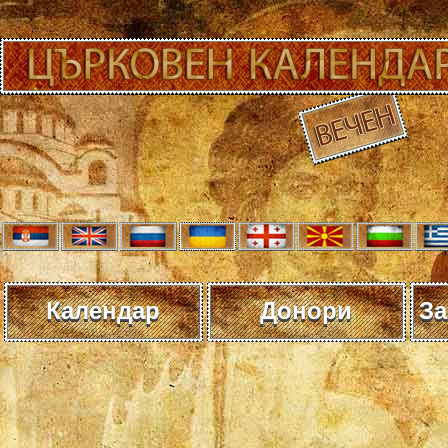
Календар
Донори
За