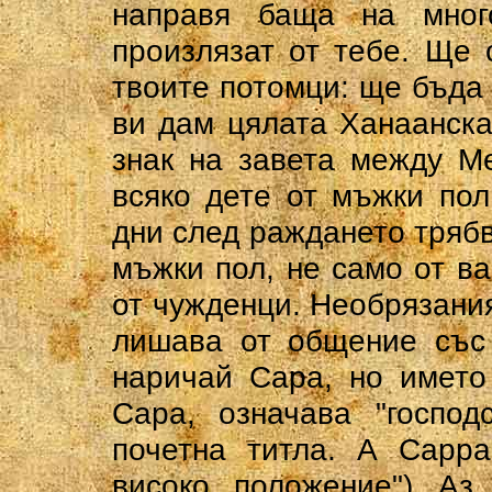
направя баща на мно
произлязат от тебе. Ще 
твоите потомци: ще бъда 
ви дам цялата Ханаанска
знак на завета между М
всяко дете от мъжки по
дни след раждането трябв
мъжки пол, не само от ва
от чужденци. Необрязания
лишава от общение със
наричай Сара, но името
Сара, означава "господ
почетна титла. А Сарра
високо положение") А