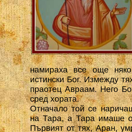
намираха все още няко
истински Бог. Измежду тя
праотец Авраам. Него Бо
сред хората.
Отначало той се нарича
на Тара, а Тара имаше 
Първият от тях, Аран, ум