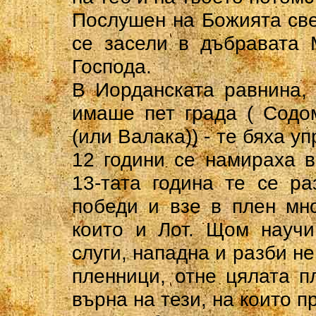
Послушен на Божията све
се засели в дъбравата 
Господа.
В Иорданската равнина,
имаше пет града ( Содо
(или Валака)) - те бяха у
12 години се намираха 
13-тата година те се ра
победи и взе в плен мн
които и Лот. Щом научи
слуги, нападна и разби н
пленници, отне цялата пл
върна на тези, на които 