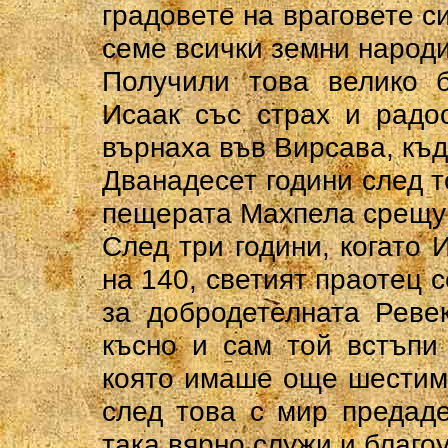
градовете на враговете с
семе всички земни народи
Получили това велико б
Исаак със страх и радо
върнаха във Вирсава, къд
Дванадесет години след т
пещерата Махпела срещу 
След три години, когато 
на 140, светият праотец 
за добродетелната Реве
късно и сам той встъпи
която имаше още шестима
след това с мир предаде
така вярно служи и благоу