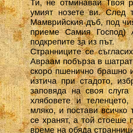
Ти, не отминавай Твоя 
умият нозете ви. След 
Мамврийския дъб, под чи
приеме Самия Господ) 
подкрепите за из път.
Странниците се съгласих
Авраам побърза в шатрата
скоро пшенично брашно и
изтича при стадото, изб
заповяда на своя слуга
хлябовете и теленцето,
мляко, и постави всичко 
се хранят, а той стоеше
време на обяда странници