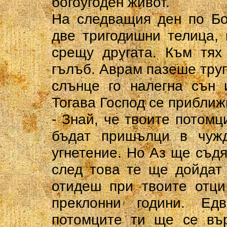
богоугоден живот.
На следващия ден по Бо
две тригодишни телица, 
срещу другата. Към тях
гълъб. Аврам пазеше труп
слънце го налегна сън 
Тогава Господ се приближи
- Знай, че твоите потом
бъдат пришълци в чуж
угнетение. Но Аз ще съдя
след това те ще дойдат
отидеш при твоите отц
преклонни години. Ед
потомците ти ще се вър