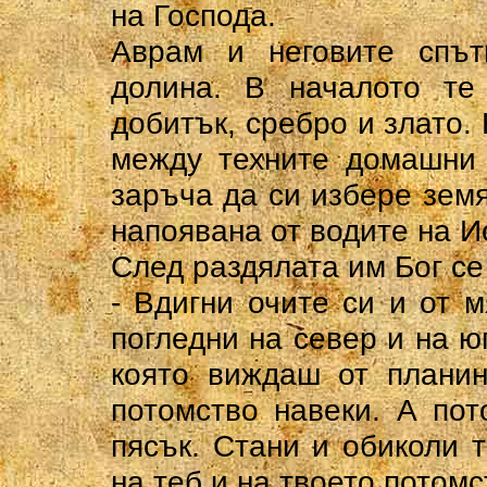
на Господа.
Аврам и неговите спът
долина. В началото те
добитък, сребро и злато. 
между техните домашни 
заръча да си избере земя
напоявана от водите на И
След раздялата им Бог се
- Вдигни очите си и от м
погледни на север и на юг
която виждаш от планин
потомство навеки. А по
пясък. Стани и обиколи 
на теб и на твоето потомс