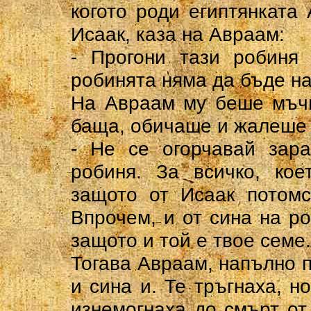
когото роди египтянката
Исаак, каза на Авраам:
- Прогони тази робиня
робинята няма да бъде на
На Авраам му беше мъчн
баща, обичаше и жалеше 
- Не се огорчавай зар
робиня. За всичко, кое
защото от Исаак потомс
Впрочем, и от сина на р
защото и той е твое семе.
Тогава Авраам, напълно п
и сина и. Те тръгнаха, н
изнемогнаха до смърт от