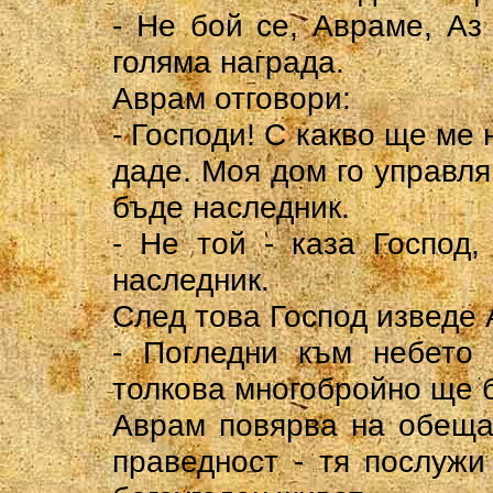
- Не бой се, Авраме, Аз
голяма награда.
Аврам отговори:
- Господи! С какво ще ме
даде. Моя дом го управля
бъде наследник.
- Не той - каза Господ
наследник.
След това Господ изведе 
- Погледни към небето 
толкова многобройно ще б
Аврам повярва на обеща
праведност - тя послужи