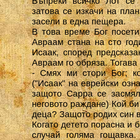
Въпреки всичко Лот се 
затова се изкачи на пла
засели в една пещера.
В това време Бог посети
Авраам стана на сто год
Исаак, според предсказа
Авраам го обряза. Тогава
- Смях ми стори Бог; к
("Исаак" на еврейски озна
защото Сарра се засмял
неговото раждане) Кой б
деца? Защото родих син в
Когато детето порасна и 
случай голяма гощавка