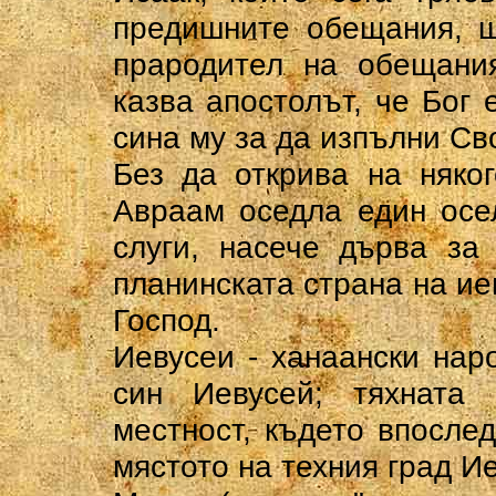
предишните обещания, щ
прародител на обещания
казва апостолът, че Бог 
сина му за да изпълни Св
Без да открива на няко
Авраам оседла един осе
слуги, насече дърва за
планинската страна на иев
Господ.
Иевусеи - ханаански нар
син Иевусей; тяхната
местност, където впосле
мястото на техния град И