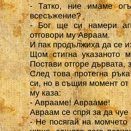
- Татко, ние имаме ог
всесъжение?
- Бог ще си намери аг
отговори му Авраам.
И пак продължиха да се и
Щом стигна указаното м
Постави отгоре дървата, з
След това протегна ръка
си, но в същия момент от 
му каза:
- Аврааме! Аврааме!
Авраам се спря за да чуе
- Не посягай на момчето 