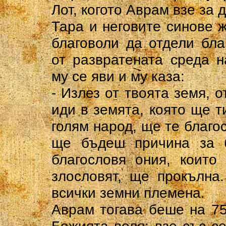
Лот, когото Аврам взе за 
Тара и неговите синове 
благоволи да отдели бла
от развратената среда 
му се яви и му каза:
- Излез от твоята земя, о
иди в земята, която ще т
голям народ, ще те благо
ще бъдеш причина за б
благословя ония, които 
злословят, ще прокълна
всички земни племена.
Аврам тогава беше на 75