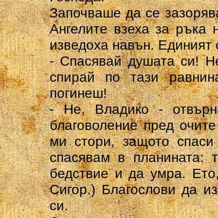
Започваше да се зазорява
Ангелите взеха за ръка 
изведоха навън. Единият о
- Спасявай душата си! Н
спирай по тази равнин
погинеш!
- Не, Владико - отвърн
благоволение пред очите
ми стори, защото спаси
спасявам в планината: 
бедствие и да умра. Ето,
Сигор.) Благослови да из
си.