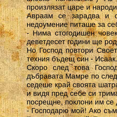
произлязат царе и народи
Авраам се зарадва и 
недоумение питаше за себ
- Нима стогодишен чове
деветдесет години ще ро
Но Господ повтори Свое
техния бъдещ син - Исаак
Скоро след това Госпо
дъбравата Мамре по след
седеше край своята шатра
и видя пред себе си трим
посрещне, поклони им се 
- Господарю мой! Ако съ