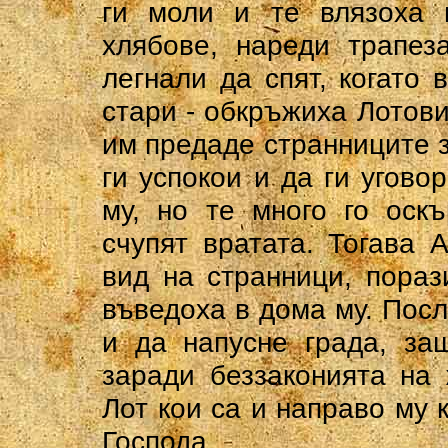
ги моли и те влязоха 
хлябове, нареди трапез
легнали да спят, когато
стари - обкръжиха Лотови
им предаде странниците за
ги успокои и да ги угово
му, но те много го оск
счупят вратата. Тогава 
вид на странници, пораз
въведоха в дома му. Посл
и да напусне града, за
заради беззаконията на 
Лот кои са и направо му к
Господа.