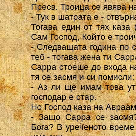
Пресв. Троица се явява н
- Тук в шатрата е - отвърн
Тогава един от тях каза
Сам Господ, Който е трои
- Следващата година по 
теб - тогава жена ти Сарр
Сарра стоеше до входа н
тя се засмя и си помисли:
- Аз ли ще имам това у
господар е стар.
Но Господ каза на Авраам
- Защо Сарра се засмя
Бога? В уреченото време