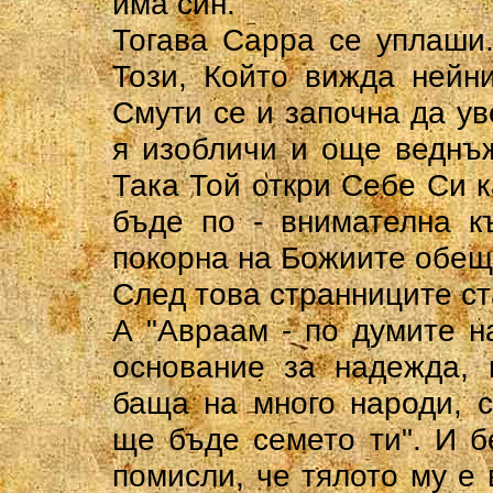
има син.
Тогава Сарра се уплаши.
Този, Който вижда нейн
Смути се и започна да ув
я изобличи и още веднъж
Така Той откри Себе Си 
бъде по - внимателна к
покорна на Божиите обещ
След това странниците ст
А "Авраам - по думите на
основание за надежда, 
баща на много народи, с
ще бъде семето ти". И б
помисли, че тялото му е