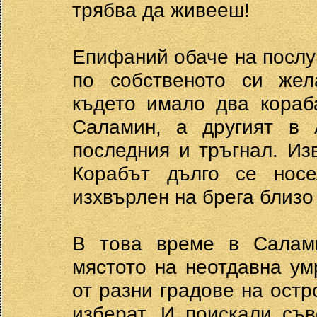
трябва да живееш!
Епифаний обаче на послу
по собственото си жел
където имало два кораб
Саламин, а другият в 
последния и тръгнал. Из
Корабът дълго се нос
изхвърлен на брега близо
В това време в Салами
мястото на неотдавна ум
от разни градове на остр
изберат. И поискали съв