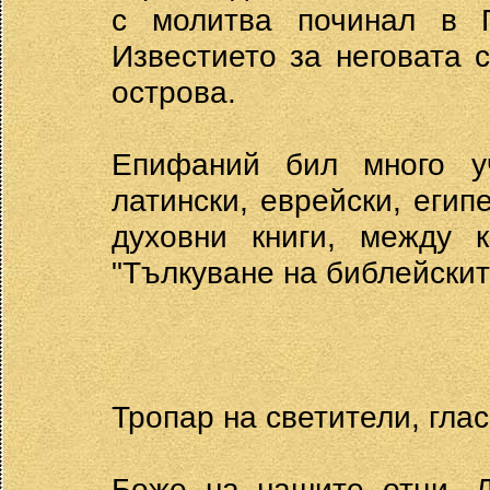
с молитва починал в Г
Известието за неговата 
острова.
Епифаний бил много уч
латински, еврейски, егип
духовни книги, между 
"Тълкуване на библейскит
Тропар на светители, глас
Боже на нашите отци, Д