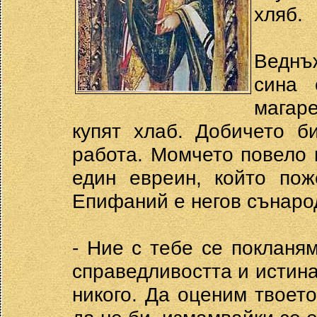
хляб.
Веднъ
сина 
магар
купят хлаб. Добичето б
работа. Момчето повело 
един евреин, който пож
Епифаний е негов сънарод
- Ние с тебе се покланя
справедливостта и истина
никого. Да оценим твоето