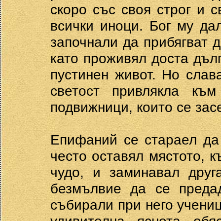
скоро със своя строг и 
всички иноци. Бог му да
започнали да прибягват 
като проживял доста дъл
пустинен живот. Но слав
светост привлякла към
подвижници, които се зас
Епифаний се стараел да 
често оставял мястото, к
чудо, и заминавал друг
безмълвие да се преда
събирали при него учениц