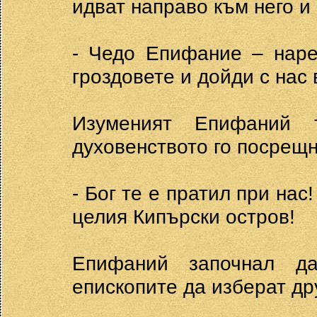
идват направо към него и 
- Чедо Епифание – наре
гроздовете и дойди с нас 
Изуменият Епифаний 
духовенството го посрещн
- Бог те е пратил при нас
целия Кипърски остров!
Епифаний започнал д
епископите да изберат дру