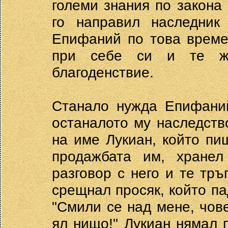
големи знания по закона
го направил наследник
Епифаний по това време
при себе си и те жи
благоденствие.
Станало нужда Епифаний
останалото му наследств
на име Лукиан, който пиш
продажбата им, хранел
разговор с него и те тръ
срещнал просяк, който па
"Смили се над мене, чов
ял нищо!" Лукиан нямал п