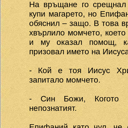
На връщане го срещнал 
купи магарето, но Епифан
обяснил – защо. В това в
хвърлило момчето, което 
и му оказал помощ, к
призовал името на Иисуса
- Кой е тоя Иисус Хри
запитало момчето.
- Син Божи, Когото 
непознатият.
Епифаний като чул, че 