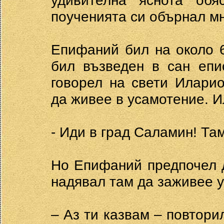
удивителна яснота об
поученията си обърнал мн
Епифаний бил на около 6
бил възведен в сан епи
говорел на свети Илари
да живее в усамотение. И
- Иди в град Саламин! Та
Но Епифаний предпочел д
надявал там да заживее 
– Аз ти казвам – повтори