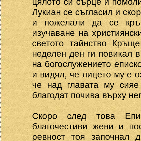
цялото си сърце и помоли
Лукиан се съгласил и ско
и пожелали да се кръс
изучаване на християнск
светото тайнство Кръще
неделен ден ги повикал в
на богослужението еписк
и видял, че лицето му е 
че над главата му сияе
благодат почива върху нег
Скоро след това Епи
благочестиви жени и по
ревност тоя започнал 