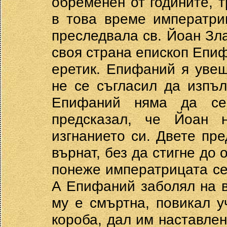
обременен от годините, 
в това време императри
преследвала св. Йоан Зла
своя страна епископ Епиф
еретик. Епифаний я уве
не се съгласил да изпъл
Епифаний няма да се
предсказал, че Йоан 
изгнанието си. Двете пр
върнат, без да стигне до 
понеже императрицата се
А Епифаний заболял на в
му е смъртна, повикал у
короба, дал им наставлен