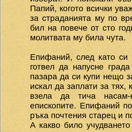
Папий, когото всички ува
за страданията му по вр
бил на повече от сто год
молитвата му била чута.
Епифаний, след като си
готвел да напусне град
пазара да си купи нещо за
искал да заплати за тях, 
взела да тича насам-
епископите. Епифаний по
ръка почтения старец и п
А какво било учудването