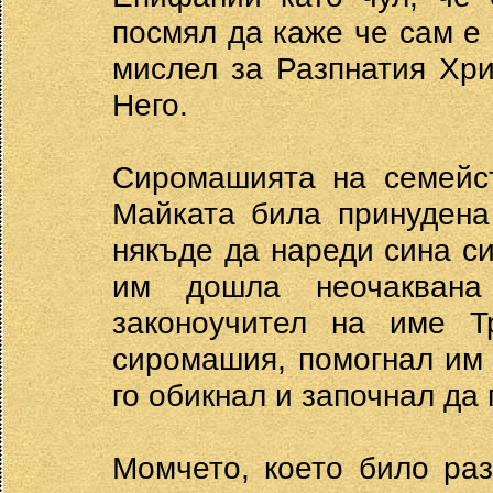
посмял да каже че сам е 
мислел за Разпнатия Хри
Него.
Сиромашията на семейст
Майката била принудена
някъде да нареди сина си
им дошла неочаквана
законоучител на име Т
сиромашия, помогнал им 
го обикнал и започнал да 
Момчето, което било ра