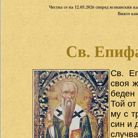
Чества се на 12.05.2026 според юлианския ка
Вижте как
Св. Епиф
Св. Е
своя ж
беден
Той от
му с т
син и 
случв