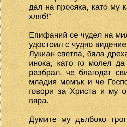
дал на просяка, като му к
хляб!"
Епифаний се чудел на ми
удостоил с чудно видение:
Лукиан светла, бяла дрех
инока, като го молел да
разбрал, че благодат с
младия момък и че Госпо
говори за Христа и му о
вяра.
Думите му дълбоко трог