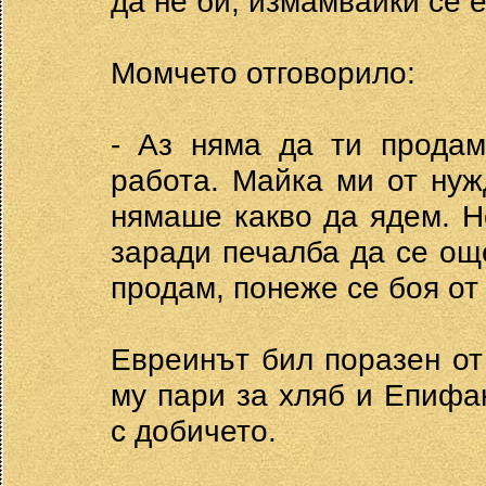
да не би, измамвайки се е
Момчето отговорило:
- Аз няма да ти продам
работа. Майка ми от нуж
нямаше какво да ядем. Н
заради печалба да се още
продам, понеже се боя от 
Евреинът бил поразен от
му пари за хляб и Епифа
с добичето.