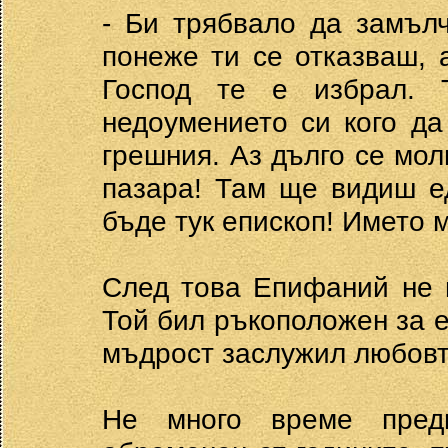
- Би трябвало да замъл
понеже ти се отказваш, 
Господ те е избрал. Т
недоумението си кого да
грешния. Аз дълго се мол
пазара! Там ще видиш ед
бъде тук епископ! Името 
След това Епифаний не 
Той бил ръкоположен за е
мъдрост заслужил любовта
Не много време пред