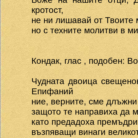
кротост,
не ни лишавай от Твоите 
но с техните молитви в м
Кондак, глас , подобен: В
Чудната двоица свещено
Епифаний
ние, верните, сме длъжни
защото те направиха да м
като предадоха премъдри
възпяващи винаги великот