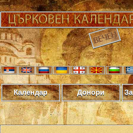
Календар
Донори
За