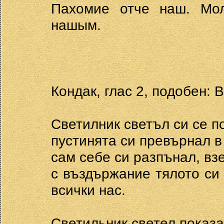
Пахомие отче наш. Мол
нашым.
Кондак, глас 2, подобен:
Светилник светъл си се п
пустинята си превърнал 
сам себе си разпънал, взе
с въздържание тялото си
всички нас.
Светильник светел показа