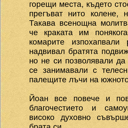
горещи места, където сто
прегъват нито колене, 
Такава всенощна молитв
че краката им поняког
комарите изпохапвали
надвивал братята подвиж
но не си позволявали да
се занимавали с телесн
палещите лъчи на южното
Йоан все повече и пов
благочестието и самоу
високо духовно съвърше
брата си.