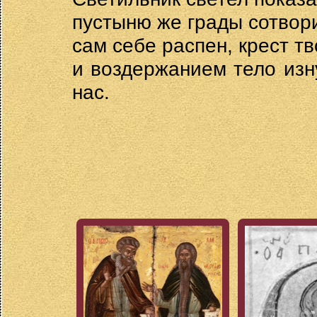
пустыню же грады сотвор
сам себе распен, крест тв
и воздержанием тело изн
нас.