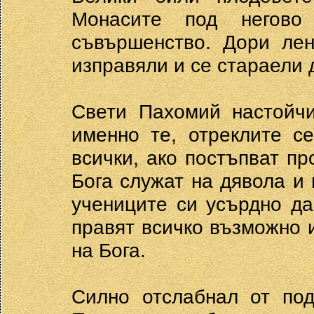
Монасите под негово 
съвършенство. Дори лен
изправяли и се стараели 
Свети Пахомий настойчи
именно те, отреклите с
всички, ако постъпват пр
Бога служат на дявола и 
учениците си усърдно да
правят всичко възможно и
на Бога.
Силно отслабнал от под