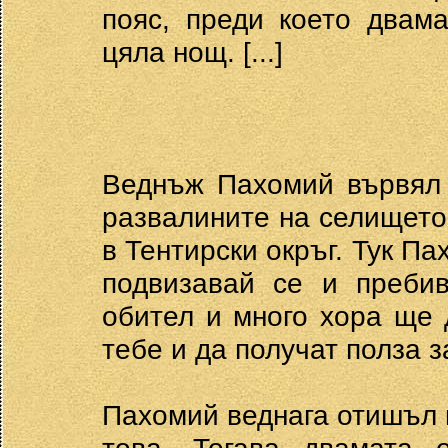
пояс, преди което двам
цяла нощ. [...]
Веднъж Пахомий вървял 
развалините на селището
в Тентирски окръг. Тук Па
подвизавай се и пребив
обител и много хора ще 
тебе и да получат полза з
Пахомий веднага отишъл 