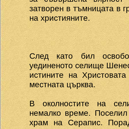
затворен в тъмницата в г
на християните.
След като бил освоб
уединеното селище Шенеси
истините на Христовата
местната църква.
В околностите на се
немалко време. Поселил 
храм на Серапис. Пора