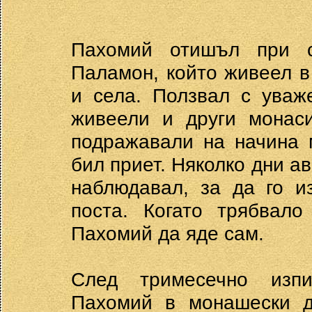
Пахомий отишъл при с
Паламон, който живеел в
и села. Ползвал с уваж
живеели и други монаси
подражавали на начина м
бил приет. Няколко дни а
наблюдавал, за да го и
поста. Когато трябвало
Пахомий да яде сам.
След тримесечно изп
Пахомий в монашески д