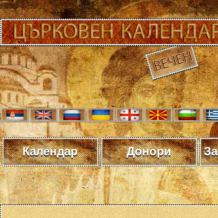
Календар
Донори
За