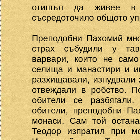
отишъл да живее в 
съсредоточило общото уп
Преподобни Пахомий мно
страх събудили у тав
варвари, които не само
селища и манастири и и
разхищавали, изнудвали 
отвеждали в робство. П
обители се разбягали.
обители, преподобни Па
монаси. Сам той остана
Теодор изпратил при мо