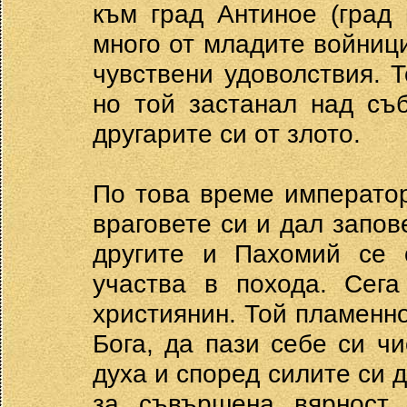
към град Антиное (град 
много от младите войници
чувствени удоволствия. 
но той застанал над съ
другарите си от злото.
По това време императо
враговете си и дал запов
другите и Пахомий се 
участва в похода. Сег
християнин. Той пламенн
Бога, да пази себе си чи
духа и според силите си 
за съвършена вярност