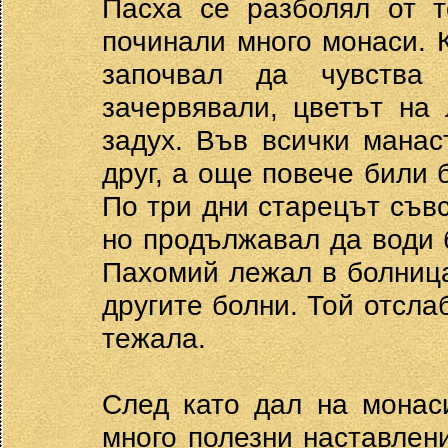
Пасха се разболял от т
починали много монаси. К
започвал да чувства
зачервявали, цветът на
задух. Във всички мана
друг, а още повече били 
По три дни старецът съв
но продължавал да води 
Пахомий лежал в болница
другите болни. Той отсла
тежала.
След като дал на монас
много полезни наставлен