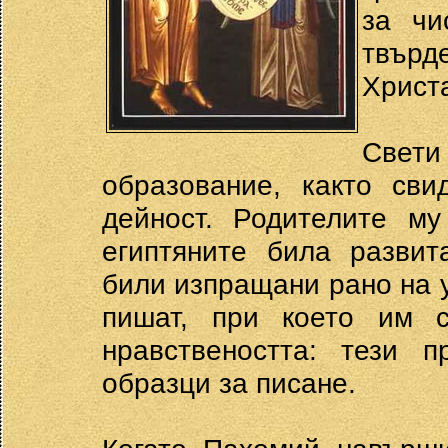
за чи
твърд
Христа.
Свети
образование, както сви
дейност. Родителите му
египтяните била развит
били изпращани рано на у
пишат, при което им 
нравствеността: тези 
образци за писане.