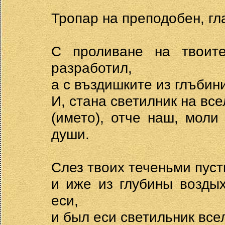
Тропар на преподобен, гл
С проливане на твоите
разработил,
а с въздишките из глъбин
И, стана светилник на все
(името), отче наш, моли
души.
Слез твоих теченьми пуст
и иже из глубины возды
еси,
и был еси светильник все