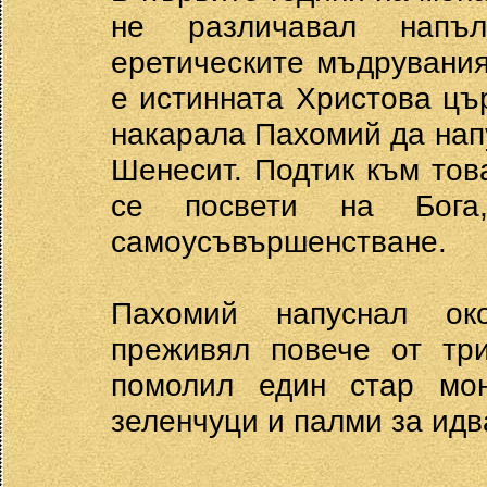
не различавал напъл
еретическите мъдрувания
е истинната Христова цъ
накарала Пахомий да нап
Шенесит. Подтик към тов
се посвети на Бога
самоусъвършенстване.
Пахомий напуснал ок
преживял повече от три
помолил един стар мо
зеленчуци и палми за идв