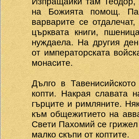
Изпращайки там Теодор,
на Божията помощ. Па
варварите се отдалечат,
църквата книги, пшениц
нуждаела. На другия де
от императорската войск
монасите.
Дълго в Тавенисийското
копти. Накрая славата 
гърците и римляните. Няк
към общежитието на авва
Свети Пахомий се грижел у
малко скъпи от коптите.