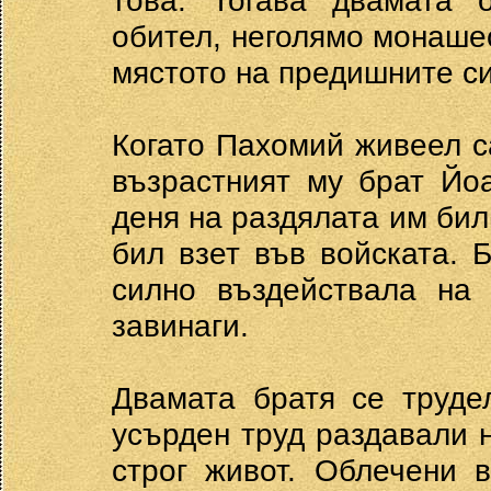
това. Тогава двамата 
обител, неголямо монаше
мястото на предишните си 
Когато Пахомий живеел с
възрастният му брат Йо
деня на раздялата им бил
бил взет във войската. 
силно въздействала на
завинаги.
Двамата братя се труде
усърден труд раздавали 
строг живот. Облечени 