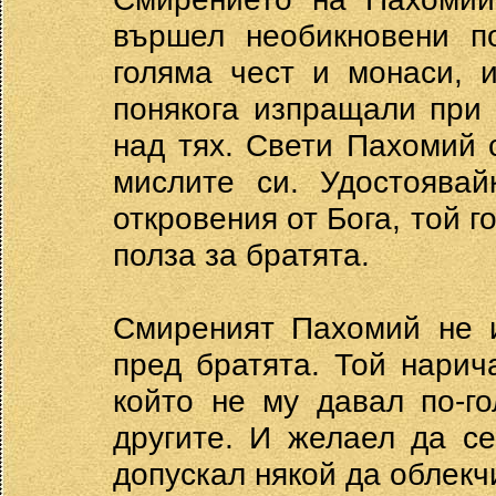
вършел необикновени п
голяма чест и монаси, 
понякога изпращали при 
над тях. Свети Пахомий 
мислите си. Удостоявай
откровения от Бога, той г
полза за братята.
Смиреният Пахомий не 
пред братята. Той нарич
който не му давал по-го
другите. И желаел да се
допускал някой да облекч