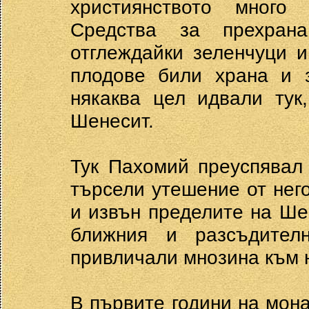
християнството много 
Средства за прехран
отглеждайки зеленчуци и
плодове били храна и з
някаква цел идвали тук
Шенесит.
Тук Пахомий преуспявал
търсели утешение от нег
и извън пределите на Ше
ближния и разсъдител
привличали мнозина към н
В първите години на мон