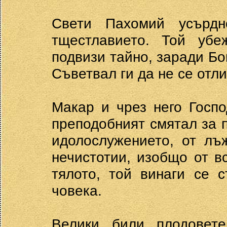
Свети Пахомий усърдн
тщестлавието. Той уб
подвизи тайно, заради Бо
Съветвал ги да не се отли
Макар и чрез него Госп
преподобният смятал за 
идолослужението, от лъ
нечистотии, изобщо от в
тялото, той винаги се 
човека.
Велики били плодовете