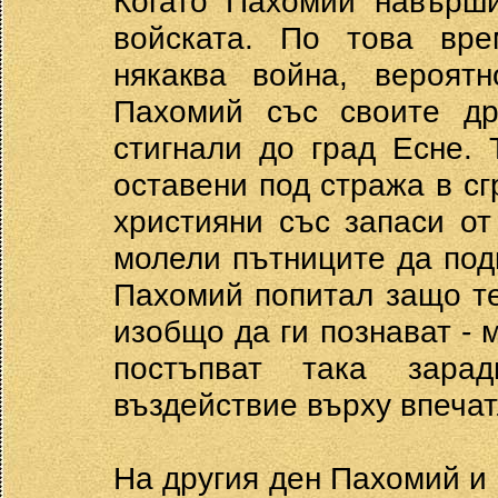
Когато Пахомий навърши
войската. По това вре
някаква война, вероят
Пахомий със своите др
стигнали до град Есне.
оставени под стража в с
християни със запаси от
молели пътниците да подк
Пахомий попитал защо тез
изобщо да ги познават - м
постъпват така зара
въздействие върху впеча
На другия ден Пахомий и