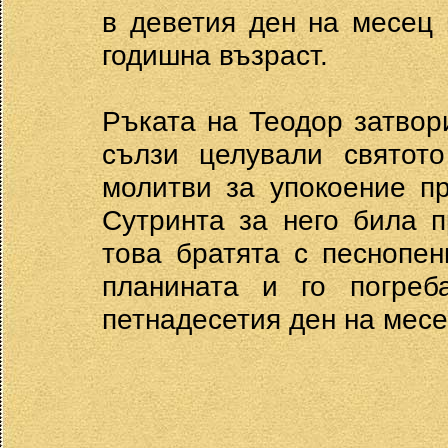
в деветия ден на месец м
годишна възраст.
Ръката на Теодор затвор
сълзи целували святот
молитви за упокоение п
Сутринта за него била 
това братята с песнопе
планината и го погреб
петнадесетия ден на месе