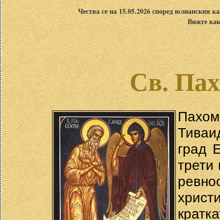
Чества се на 15.05.2026 според юлианския ка
Вижте как
Св. Па
Пахом
Тиваид
град 
трети 
ревно
христ
кратк