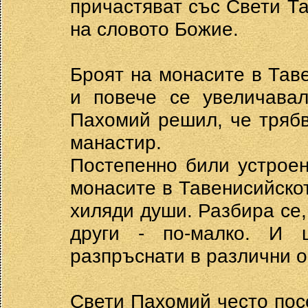
причастяват със Свети Та
на словото Божие.
Броят на монасите в Тав
и повече се увеличавал
Пахомий решил, че трябв
манастир.
Постепенно били устрое
монасите в Тавенисийско
хиляди души. Разбира се,
други - по-малко. И 
разпръснати в различни о
Свети Пахомий често пос