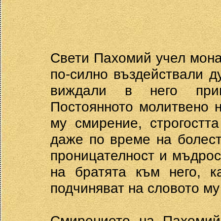
Свети Пахомий учел монас
по-силно въздействали д
виждали в него прим
Постоянното молитвено 
му смирение, строгостт
даже по време на болест
проницателност и мъдрос
на братята към него, к
подчиняват на словото му
Смирението на Пахомий