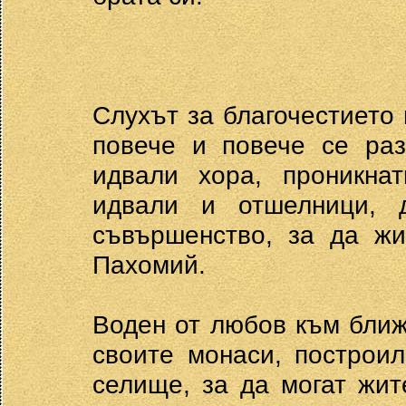
Слухът за благочестието
повече и повече се раз
идвали хора, проникна
идвали и отшелници, д
съвършенство, за да жи
Пахомий.
Воден от любов към ближ
своите монаси, построи
селище, за да могат жит