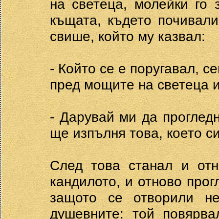
на светеца, молейки го 
къщата, където почивали
свише, който му казвал:
- Който се е поругавал, с
пред мощите на светеца и
- Дарувай ми да прогледн
ще изпълня това, което с
След това станал и отн
кандилото, и отново про
защото се отворили н
душевните: той повярва