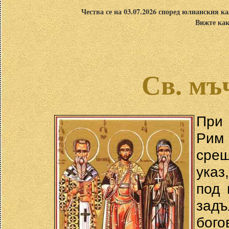
Чества се на 03.07.2026 според юлианския ка
Вижте как
Св. мъ
При 
Рим 
срещ
указ
под 
зад
бог