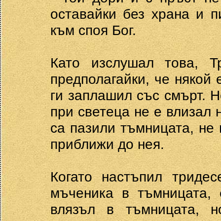
оставайки без храна и п
към споя Бог.
Като изслушал това, Т
предполагайки, че някой 
ги заплашил със смърт. Н
при светеца не е влизал 
са пазили тъмницата, не 
приближи до нея.
Когато настъпил тридес
мъченика в тъмницата, 
влязъл в тъмницата, н