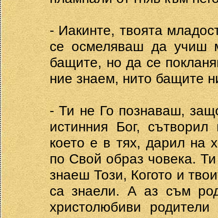
- Иакинте, твоята младост
се осмеляваш да учиш м
бащите, но да се покланя
ние знаем, нито бащите н
- Ти не Го познаваш, защ
истинния Бог, сътворил 
което е в тях, дарил на 
по Свой образ човека. Ти
знаеш Този, Когото и твои
са знаели. А аз съм ро
христолюбиви родители