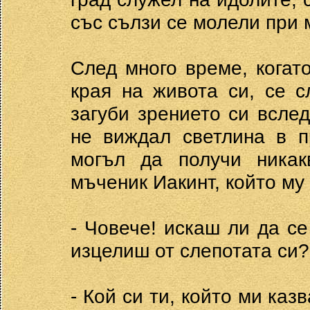
със сълзи се молели при
След много време, когат
края на живота си, се 
загуби зрението си вслед
не виждал светлина в п
могъл да получи никак
мъченик Иакинт, който му 
- Човече! искаш ли да се
изцелиш от слепотата си?
- Кой си ти, който ми каз