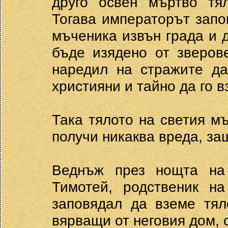
друго освен мъртво тял
Тогава императорът запо
мъченика извън града и д
бъде изядено от зверове
наредил на стражите да
християни и тайно да го в
Така тялото на светия м
получи никаква вреда, за
Веднъж през нощта на
Тимотей, родственик н
заповядал да вземе тял
вярващи от неговия дом, 