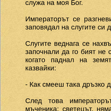
служа на моя Бог.
Императорът се разгнев
заповядал на слугите си д
Слугите веднага се нахв
започнали да го бият не с
когато паднал на земят
казвайки:
- Как смееш така дръзко 
След това императоръ
мъченика; светецът, ням