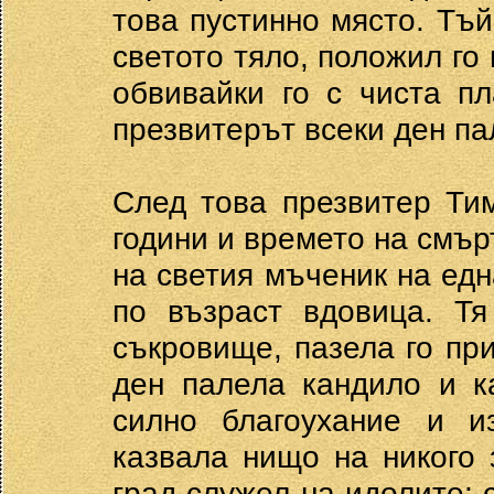
това пустинно място. Тъй
светото тяло, положил го
обвивайки го с чиста п
презвитерът всеки ден па
След това презвитер Ти
години и времето на смъ
на светия мъченик на едн
по възраст вдовица. Тя
съкровище, пазела го при
ден палела кандило и к
силно благоухание и и
казвала нищо на никого 
град служел на идолите;