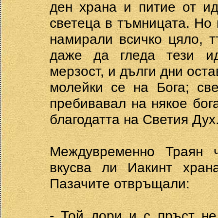
ден храна и питие от ид
светеца в тъмницата. Но 
намирали всичко цяло, т
даже да гледа тези ид
мерзост, и дълги дни оста
молейки се на Бога; св
пребивавал на някое бог
благодатта на Светия Дух
Междувременно Траян ч
вкусва ли Иакинт хран
Пазачите отвръщали:
- Той дори и с пръст не