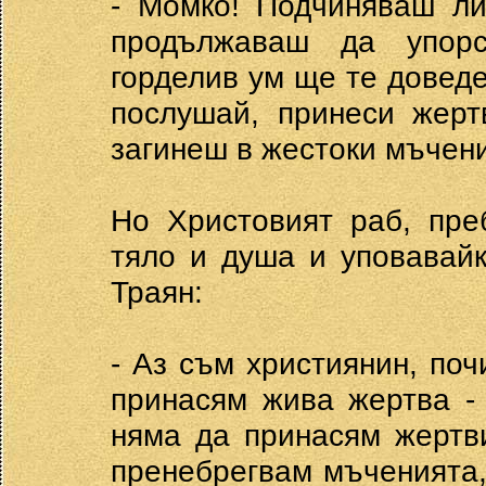
- Момко! Подчиняваш ли
продължаваш да упорс
горделив ум ще те доведе
послушай, принеси жерт
загинеш в жестоки мъчен
Но Христовият раб, пре
тяло и душа и уповавай
Траян:
- Аз съм християнин, по
принасям жива жертва -
няма да принасям жертви
пренебрегвам мъченията,