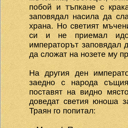
побой и тъпкане с крак
заповядал насила да сла
храна. Но светият мъчен
си и не приемал идол
императорът заповядал д
да сложат на нозете му пр
На другия ден императо
заедно с народа същия
поставят на видно мяст
доведат светия юноша за
Траян го попитал: