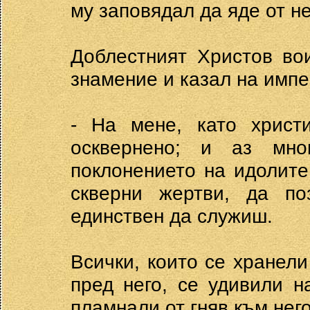
му заповядал да яде от не
Доблестният Христов во
знамение и казал на импе
- На мене, като христ
осквернено; и аз мн
поклонението на идолите
скверни жертви, да п
единствен да служиш.
Всички, които се хранел
пред него, се удивили 
пламнали от гняв към нег