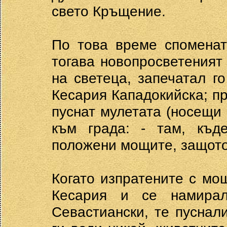
свето Кръщение.
По това време споменат
тогава новопросветеният
на светеца, запечатал г
Кесария Кападокийска; пр
пуснат мулетата (носещи 
към града: - там, къд
положени мощите, защото 
Когато изпратените с мо
Кесария и се намирал
Севастиански, те пуснал