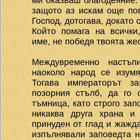
ми оказваш благодеяние.
защото аз искам още по
Господ, дотогава, докато
Който помага на всички
име, не победя твоята же
Междувременно настъп
наоколо народ се изумя
Тогава императорът з
позорния стълб, да го 
тъмница, като строго зап
никаква друга храна и 
принуден от глад и жажда
изпълнявали заповедта н