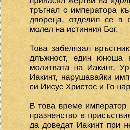
принасял жертви на идол
тръгнал с императора къ
двореца, отделил се в 
молел на истинния Бог.
Това забелязал връстни
длъжност, един юноша 
молитвата на Иакинт, У
Иакинт, нарушавайки имп
си Иисус Христос и Го нар
В това време император 
празненство в присъстви
да доведат Иакинт при н