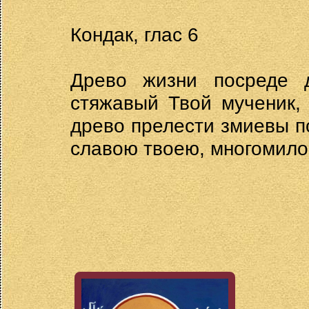
Кондак, глас 6
Древо жизни посреде 
стяжавый Твой мученик,
древо прелести змиевы п
славою твоею, многомило