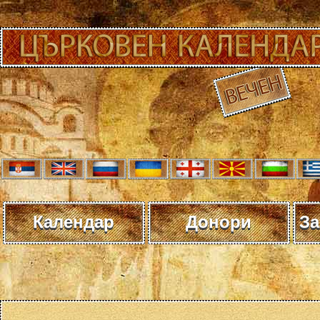
Календар
Донори
За