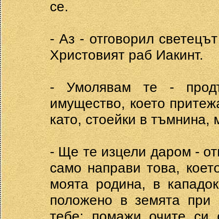
се.
- Аз - отговорил светецът
Христовият раб Иакинт.
- Умолявам те - прод
имущество, което притеж
като, стоейки в тъмнина, 
- Ще те изцели даром - от
само направи това, коет
моята родина, в кападок
положено в земята при 
тебе; помажи очите си 