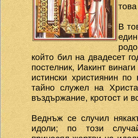
това
В то
един
родо
който бил на двадесет г
постелник, Иакинт винаги
истински християнин по
тайно служел на Христа
въздържание, кротост и в
Веднъж се случил някак
идоли; по този случа