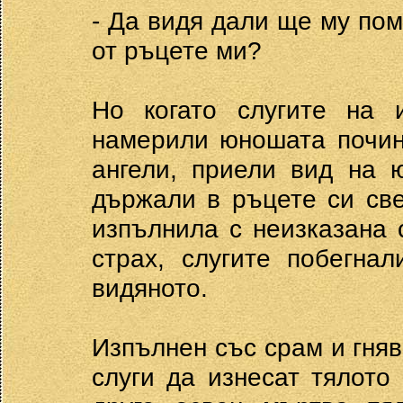
- Да видя дали ще му пом
от ръцете ми?
Но когато слугите на 
намерили юношата почин
ангели, приели вид на 
държали в ръцете си св
изпълнила с неизказана 
страх, слугите побегна
видяното.
Изпълнен със срам и гня
слуги да изнесат тялото