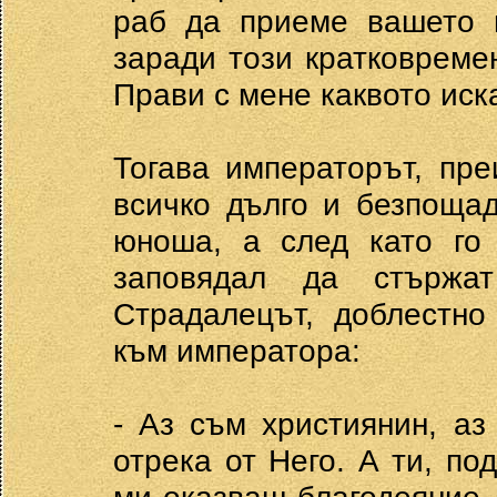
раб да приеме вашето 
заради този кратковреме
Прави с мене каквото иск
Тогава императорът, пре
всичко дълго и безпоща
юноша, а след като го 
заповядал да стържа
Страдалецът, доблестно
към императора:
- Аз съм християнин, а
отрека от Него. А ти, по