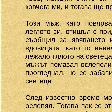
ковчега ми, и тогава ще 
Този мъж, като повярва
леглото си, отишъл с пр
съобщил за явяването и
вдовицата, като го във
лежало тялото на светеца,
мъжът помазал ослепелит
прогледнал, но се забав
светеца.
След известно време мр
ослепял. Тогава пак се 