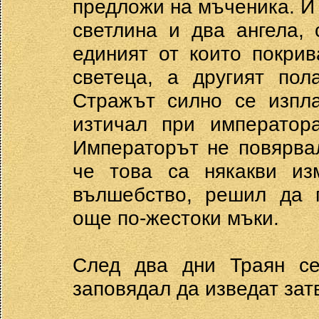
предложи на мъченика. И 
светлина и два ангела,
единият от които покри
светеца, а другият пол
Стражът силно се изпла
изтичал при император
Императорът не повярвал
че това са някакви из
вълшебство, решил да 
още по-жестоки мъки.
След два дни Траян се
заповядал да изведат зат