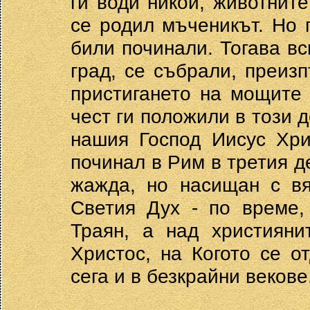
ги води никой, животнит
се родил мъченикът. Но 
били починали. Тогава в
град, се събрали, преиз
пристигането на мощите 
чест ги положили в този 
нашия Господ Иисус Хри
починал в Рим в третия д
жажда, но насищан с вя
Светия Дух - по време,
Траян, а над християни
Христос, на Когото се о
сега и в безкрайни векове