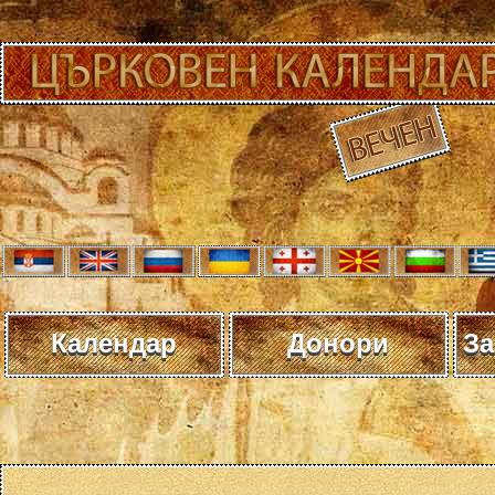
Календар
Донори
За