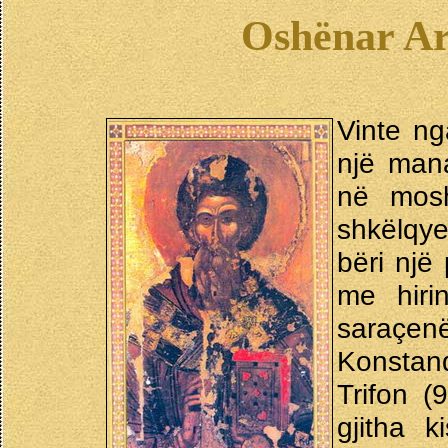
Oshënar Ars
Vinte ng
një mana
në mosh
shkëlqye
bëri një
me hiri
saraç
Konstan
Trifon (
gjitha k