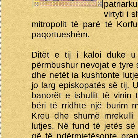
patriark
virtyti i
mitropolit të parë të Korf
paqortueshëm.
Ditët e tij i kaloi duke 
përmbushur nevojat e tyre s
dhe netët ia kushtonte lutj
jo larg episkopatës së tij.
banorët e ishullit të vinin
bëri të rridhte një burim m
Kreu dhe shumë mrekulli 
lutjes. Në fund të jetës së
që të ndërmjetësonte pran