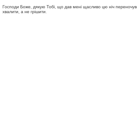
Господи Боже, дякую Тобі, що дав мені щасливо цю ніч переночув
хвалити, а не грішити.