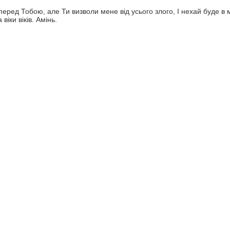
перед Тобою, але Ти визволи мене від усього злого, І нехай буде в м
 віки віків. Амінь.