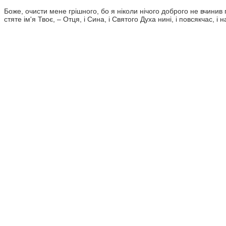
Боже, очисти мене грішного, бо я ніколи нічого доброго не вчинив 
стяте ім'я Твоє, – Отця, і Сина, і Святого Духа нині, і повсякчас, і на