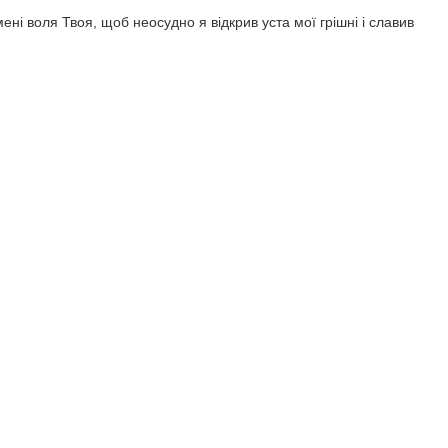
ені воля Твоя, щоб неосудно я відкрив уста мої грішні і славив