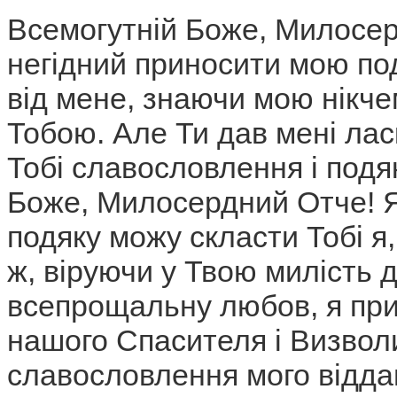
Всемогутній Боже, Милосер
негідний приносити мою под
від мене, знаючи мою нікче
Тобою. Але Ти дав мені ла
Тобі славословлення і подя
Боже, Милосердний Отче! Як
подяку можу скласти Тобі я,
ж, віруючи у Твою милість 
всепрощальну любов, я прин
нашого Спасителя і Визвол
славословлення мого віддан