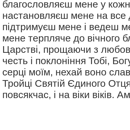
благословляєш мене у кожні
настановляєш мене на все д
підтримуєш мене і ведеш ме
мене терпляче до вічного 
Царстві, прощаючи з любов
честь і поклоніння Тобі, Бо
серці моїм, нехай воно сла
Тройці Святій Єдиного Отця, 
повсякчас, і на віки віків. Ам