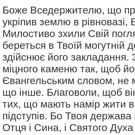
Боже Вседержителю, що пр
укріпив землю в рівновазі, 
Милостиво зхили Свій погляд
береться в Твоїй могутній д
здійснює його закладання. 
міцного каменю так, щоб й
Євангельським словом, не мі
що інше. Благоволи, щоб ві
тих, що мають намір жити в
підступів. Бо Твоя держава 
Отця і Сина, і Святого Духа н