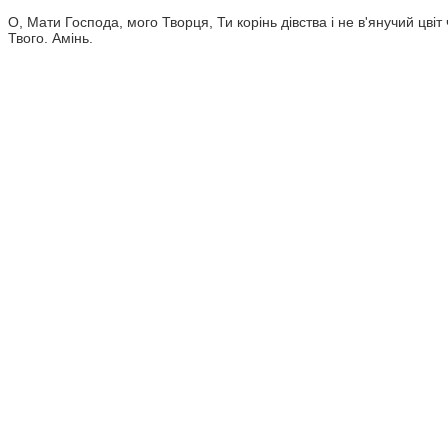
О, Мати Господа, мого Творця, Ти корінь дівства і не в'янучий ц
Твого. Амінь.