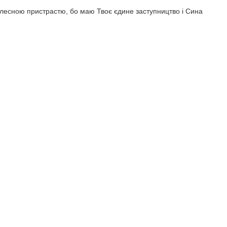
 тілесною пристрастю, бо маю Твоє єдине заступництво і Сина