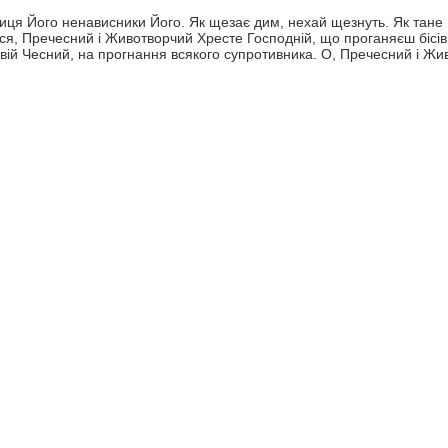
Лиця Його ненависники Його. Як щезає дим, нехай щезнуть. Як тане ві
йся, Пречесний і Животворчий Хресте Господній, що проганяєш бісів
 Свій Чесний, на прогнання всякого супротивника. О, Пречесний і Ж