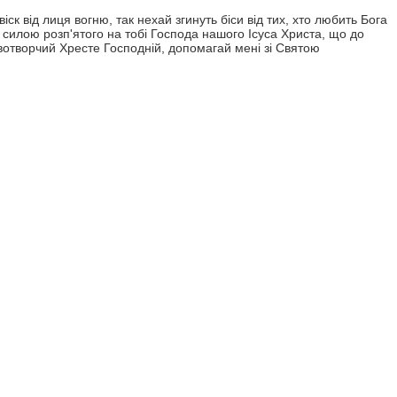
ск від лиця вогню, так нехай згинуть біси від тих, хто любить Бога
 силою розп'ятого на тобі Господа нашого Ісуса Христа, що до
ивотворчий Хресте Господній, допомагай мені зі Святою