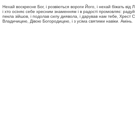
Нехай воскресне Бог, і розвіються вороги Його, і нехай біжать від 
і хто осіняє себе хресним знаменням і в радості промовляє: раду
пекла зійшов, і подолав силу диявола, і дарував нам тебе, Хрест
Владичицею, Дівою Богородицею, і з усіма святими навіки. Амінь.