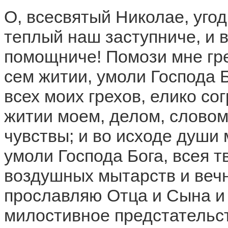
О, всесвятый Николае, уго
теплый наш заступниче, и в
помощниче! Помози мне гр
сем житии, умоли Господа 
всех моих грехов, елико со
житии моем, делом, слово
чувствы; и во исходе души
умоли Господа Бога, всея т
воздушных мытарств и вечн
прославляю Отца и Сына и 
милостивное предстательст