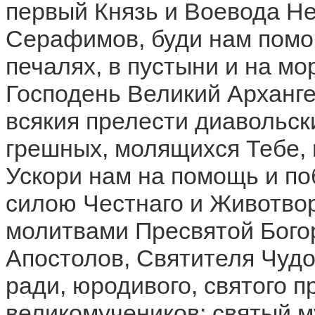
первый Князь и Воевода Н
Серафимов, буди нам помощ
печалях, в пустыни и на мо
Господень Великий Арханге
всякия прелести диавольск
грешных, молящихся Тебе,
Ускори нам на помощь и по
силою Честнаго и Животвор
молитвами Пресвятой Бого
Апостолов, Святителя Чудо
ради, юродивого, святого п
великомучеников: святый м