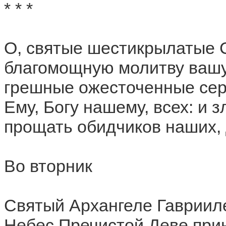
* * *
О, святые шестикрылатые 
благомощную молитву вашу 
грешные ожесточенные сер
Ему, Богу нашему, всех: и з
прощать обидчиков наших, 
Во вторник
Святый Архангеле Гаврииле
Небес Пречистой Деве при