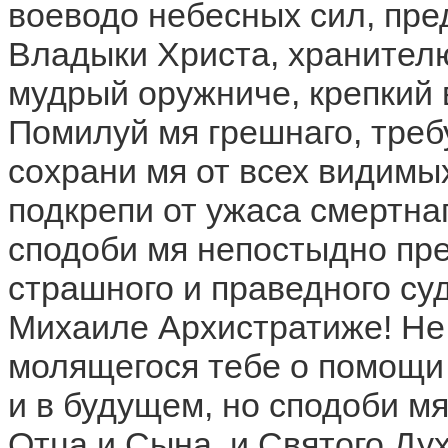
воеводо небесных сил, пре
Владыки Христа, хранител
мудрый оружниче, крепкий 
Помилуй мя грешнаго, треб
сохрани мя от всех видимых
подкрепи от ужаса смертнаг
сподоби мя непостыдно пр
страшного и праведного су
Михаиле Архистратиже! Не 
молящегося тебе о помощи 
и в будущем, но сподоби мя
Отца и Сына, и Святого Дух