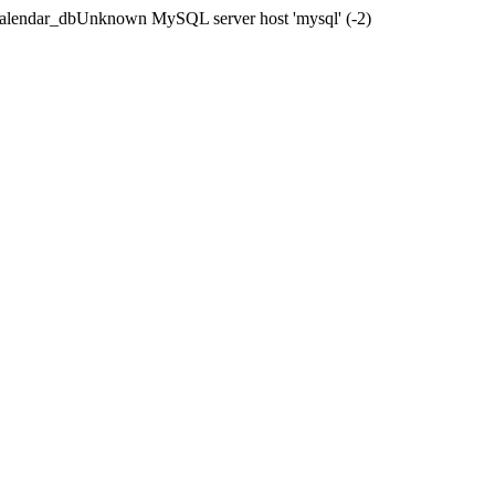
kalendar_dbUnknown MySQL server host 'mysql' (-2)