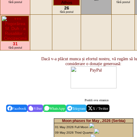
fără postul
fără postul
26
fără postul
31
fără postul
Dacă v-a plăcut munca și efortul nostru, vă rugăm să lu
considerare o donație generoasă:
Podeli ovu stranicu
Facebook
Viber
WhatsApp
Telegram
X / Twitter
Moon phases for May , 2026
(Serbia)
01 May 2026 Full Moon
09 May 2026 Third Quarter