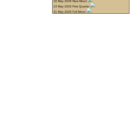
16 May 2026 New Moon
23 May 2026 First Quarter
31 May 2026 Full Moon