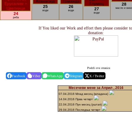
28
25
26
27
масло и вин
води
води
24
води
риба
If You liked our Work and effort then please consider t
donation:
Podeli ovu stranicu
Facebook
Viber
WhatsApp
Telegram
X / Twitter
Месечеве мене за Април , 2016
07.04.2016 Млад месец (младина)
14.04.2016 Прва четврт
22.04.2016 Пун месец (уштап)
29.04.2016 Последња четврт