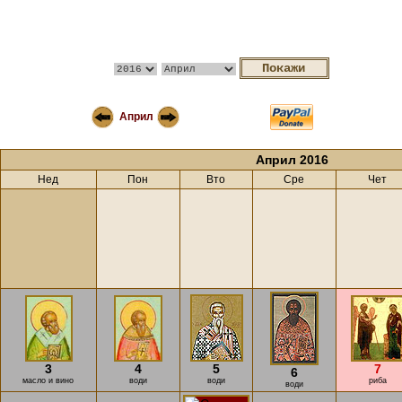
Април
Април 2016
Нед
Пон
Вто
Сре
Чет
3
4
5
7
6
масло и вино
води
води
риба
води