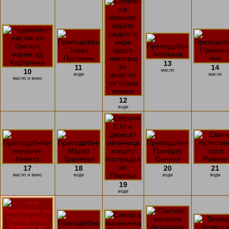
13
11
14
10
масло
води
масло
масло и вино
12
води
17
18
20
21
масло и вино
води
води
води
19
води