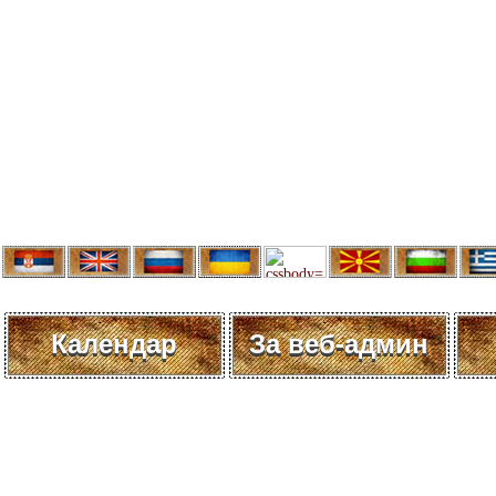
Календар
За веб-админ