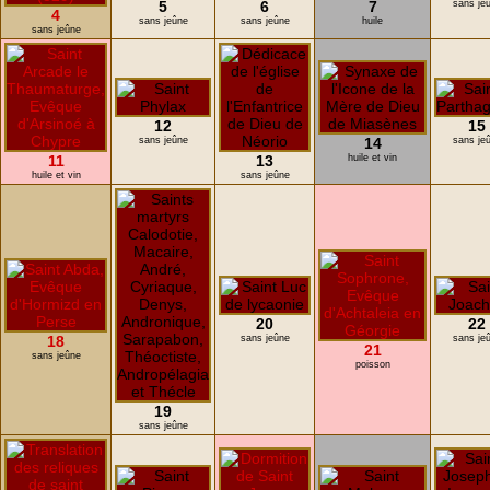
5
6
7
sans je
4
sans jeûne
sans jeûne
huile
sans jeûne
12
15
sans jeûne
14
sans je
11
13
huile et vin
huile et vin
sans jeûne
20
22
18
sans jeûne
sans je
21
sans jeûne
poisson
19
sans jeûne