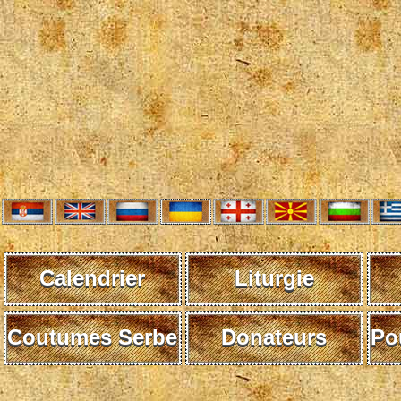
Calendrier
Liturgie
Coutumes Serbe
Donateurs
Po