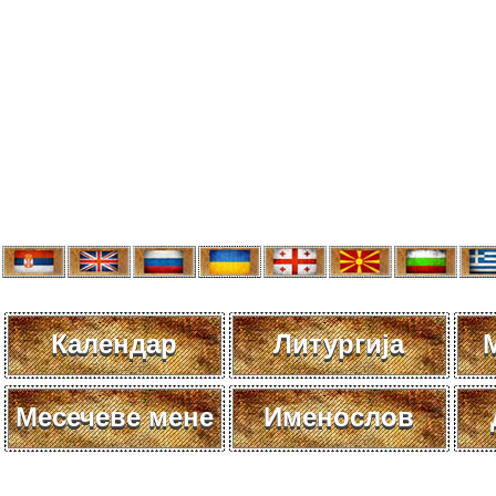
Календар
Литургија
Месечеве мене
Именослов