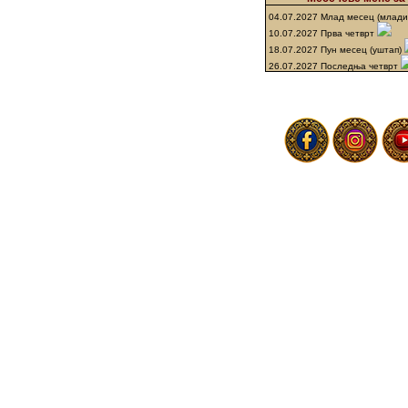
04.07.2027 Млад месец (млад
10.07.2027 Прва четврт
18.07.2027 Пун месец (уштап)
26.07.2027 Последња четврт