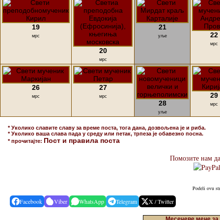
19
21
22
мрс
уље
мрс
20
мрс
26
27
29
мрс
мрс
28
мрс
уље
* Уколико славите славу за време поста, тога дана, дозвољена је и риба.
* Уколико ваша слава пада у среду или петак, трпеза је обавезно посна.
Пост и правила поста
* прочитајте:
Помозите нам да
Podeli ovu st
Facebook
Viber
WhatsApp
Telegram
X / Twitter
Месечеве мене за 