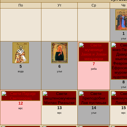
По
Ут
Ср
Че
1
уље
7
5
6
риба
вода
уље
8
уље
12
13
14
15
мрс
мрс
уље
мрс