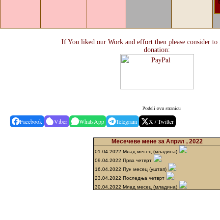
If You liked our Work and effort then please consider to
donation:
Podeli ovu stranicu
Facebook
Viber
WhatsApp
Telegram
X / Twitter
Месечеве мене за Април , 2022
01.04.2022 Млад месец (младина)
09.04.2022 Прва четврт
16.04.2022 Пун месец (уштап)
23.04.2022 Последња четврт
30.04.2022 Млад месец (младина)