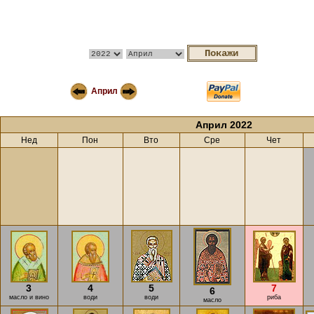
Април
Април 2022
Нед
Пон
Вто
Сре
Чет
3
4
5
7
6
масло и вино
води
води
риба
масло