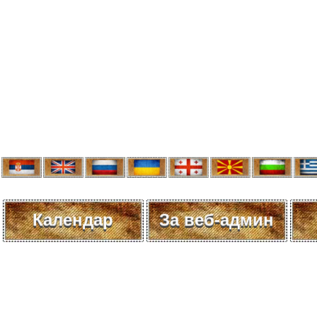
Календар
За веб-админ