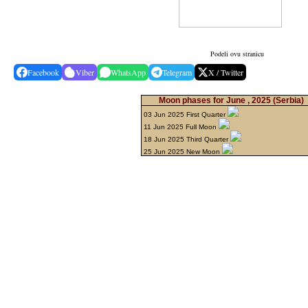
Podeli ovu stranicu
Facebook
Viber
WhatsApp
Telegram
X / Twitter
Moon phases for June , 2025
(Serbia)
03 Jun 2025 First Quarter
11 Jun 2025 Full Moon
18 Jun 2025 Third Quarter
25 Jun 2025 New Moon