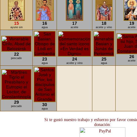
15
16
17
18
19
ayuno sin
agua
aceite
aceite y vino
aceite
22
26
pescado
23
24
25
aceite
agua
aceite y vino
agua
29
30
pescado
agua
Si te gustó nuestro trabajo y esfuerzo por favor cons
donación: