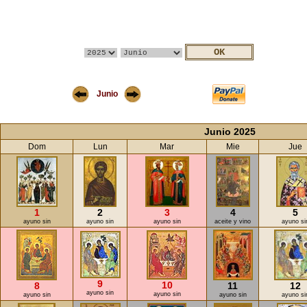
Junio
Junio 2025
Dom
Lun
Mar
Mie
Jue
1
2
3
4
5
ayuno sin
ayuno sin
ayuno sin
aceite y vino
ayuno si
9
10
8
11
12
ayuno sin
ayuno sin
ayuno sin
ayuno sin
ayuno si