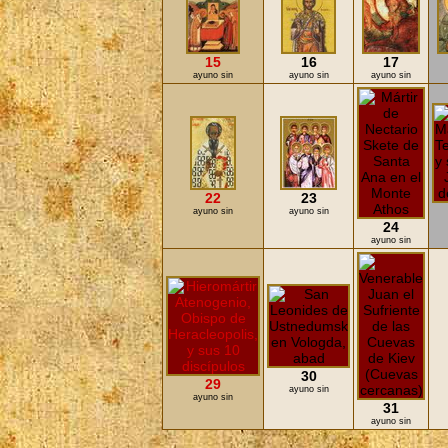
15
16
17
ayuno sin
ayuno sin
ayuno sin
22
23
ayuno sin
ayuno sin
24
ayuno sin
30
29
ayuno sin
ayuno sin
31
ayuno sin