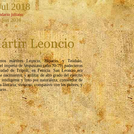
Jul 2018
ndario juliano:
 Jun 2018
ntos mártires Leoncio, Hipacio, y Teódulo,
 el imperio de Vespasiano (año 70-79) padecieron
iudad de Trípoli, en Fenicia. San Leoncio era
e nacimiento, y militar de alto grado del ejercito
inteligente y listo por naturaleza, conocedor de
a literaria, virtuoso, compasivo con los pobres, y
ario....