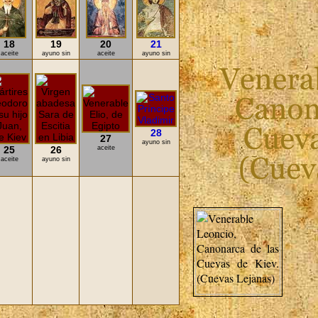
18
19
20
21
aceite
ayuno sin
aceite
ayuno sin
28
27
ayuno sin
25
26
aceite
aceite
ayuno sin