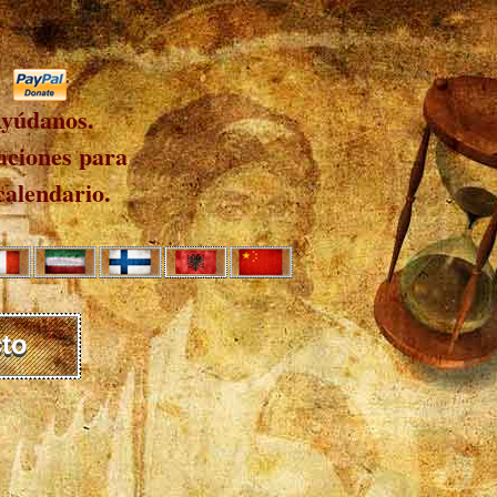
yúdanos.
ciones para
calendario.
to