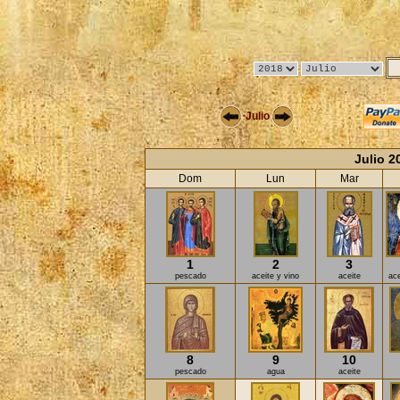
Julio
Julio 2
Dom
Lun
Mar
1
2
3
pescado
aceite y vino
aceite
ace
8
9
10
pescado
agua
aceite