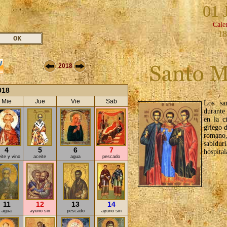
01 
Cale
18
2018
018
Mie
Jue
Vie
Sab
Los sa
durante
en la c
griego d
romano, 
sabidurí
4
5
6
7
hospital
ite y vino
aceite
agua
pescado
11
12
13
14
agua
ayuno sin
pescado
ayuno sin