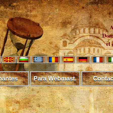
A
Dona
el 
nantes
Para Webmast.
Contac