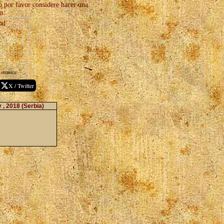
zo por favor considere hacer una
n:
stranicu
X / Twitter
y , 2018
(Serbia)