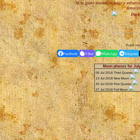
Si te gustó nuestro trabajo y esfuer
donació
Podeli ovu 
Facebook
Viber
WhatsApp
Telegram
Moon phases for Jul
06 Jul 2018 Third Quarter
13 Jul 2018 New Moon
20 Jul 2018 First Quarter
27 Jul 2018 Full Moon