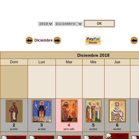
Diciembre
Diciembre 2018
Dom
Lun
Mar
Mie
Jue
2
3
4
5
6
aceite
aceite
pescado
aceite
aceite