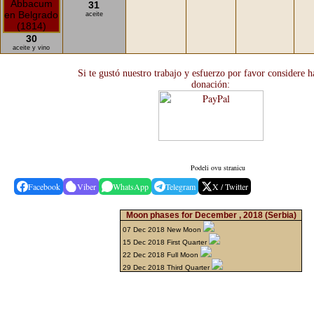
31
aceite
30
aceite y vino
Si te gustó nuestro trabajo y esfuerzo por favor considere 
donación:
Podeli ovu stranicu
Facebook
Viber
WhatsApp
Telegram
X / Twitter
Moon phases for December , 2018
(Serbia)
07 Dec 2018 New Moon
15 Dec 2018 First Quarter
22 Dec 2018 Full Moon
29 Dec 2018 Third Quarter