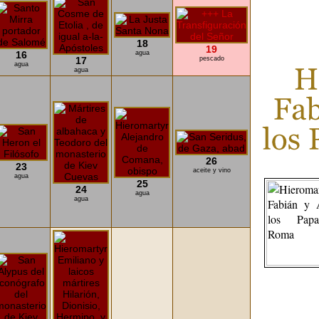
18
19
16
agua
17
pescado
agua
agua
26
23
aceite y vino
agua
25
24
agua
agua