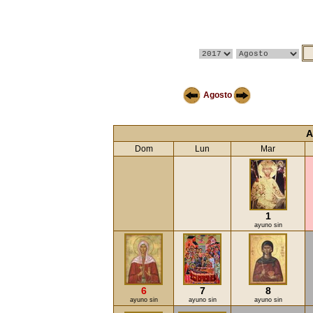
Agosto
A
Dom
Lun
Mar
1
ayuno sin
6
7
8
ayuno sin
ayuno sin
ayuno sin