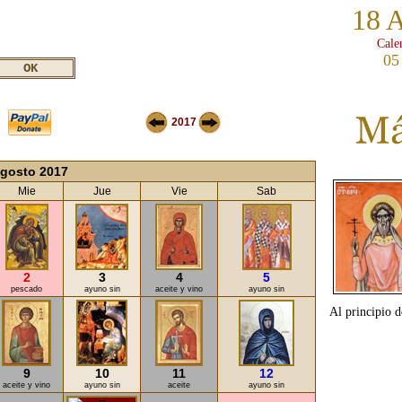
18 
Cale
05
2017
gosto 2017
Mie
Jue
Vie
Sab
2
3
4
5
pescado
ayuno sin
aceite y vino
ayuno sin
Al principio de
9
10
11
12
aceite y vino
ayuno sin
aceite
ayuno sin