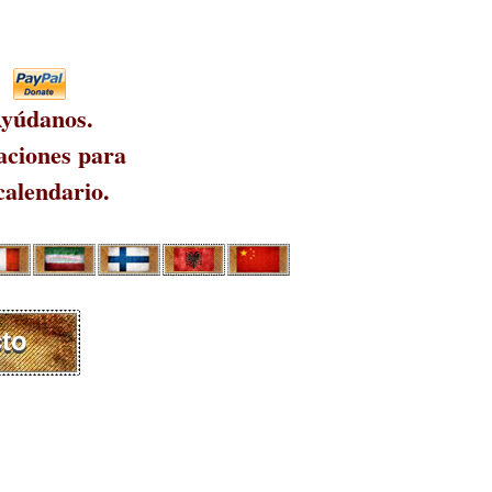
yúdanos.
ciones para
calendario.
to