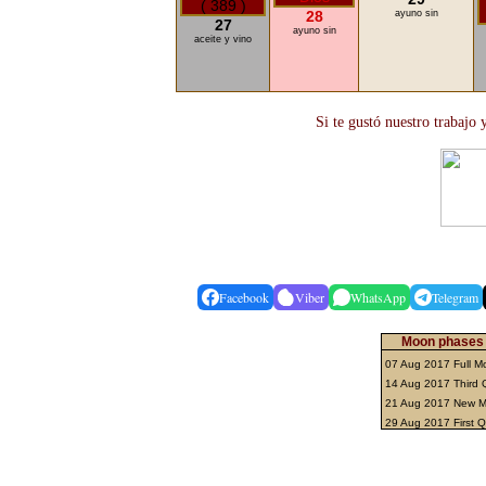
28
ayuno sin
27
ayuno sin
aceite y vino
Si te gustó nuestro trabajo
Facebook
Viber
WhatsApp
Telegram
Moon phases 
07 Aug 2017 Full 
14 Aug 2017 Third 
21 Aug 2017 New 
29 Aug 2017 First 