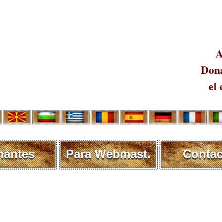
A
Dona
el 
nantes
Para Webmast.
Contac