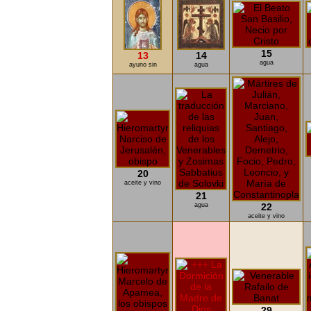
15
13
14
agua
ayuno sin
agua
20
aceite y vino
21
agua
22
aceite y vino
29