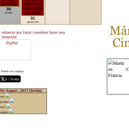
30
aceite
31
ayuno sin
 y esfuerzo por favor considere hacer una
donación:
Podeli ovu stranicu
X / Twitter
for August , 2017
(Serbia)
Moon
Quarter
Moon
Quarter