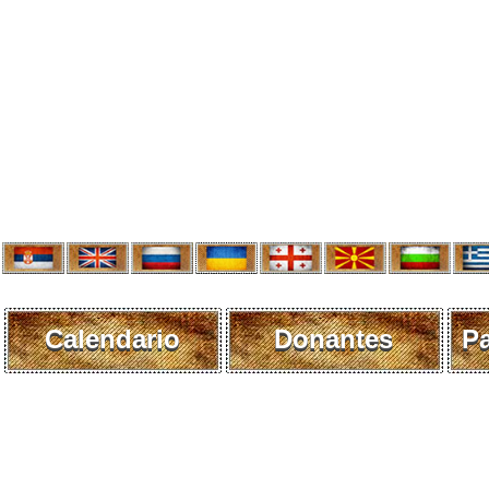
Calendario
Donantes
P