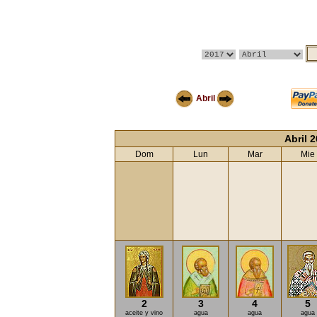
Abril
Abril 
Dom
Lun
Mar
Mie
2
3
4
5
aceite y vino
agua
agua
agua