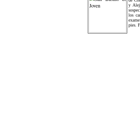
de Con
y Alej
sospec
los ca
exame
pies. 