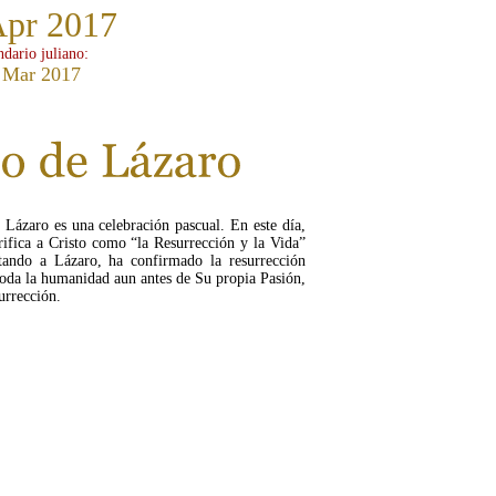
Apr 2017
ndario juliano:
 Mar 2017
Lázaro es una celebración pascual. En este día,
orifica a Cristo como “la Resurrección y la Vida”
itando a Lázaro, ha confirmado la resurrección
toda la humanidad aun antes de Su propia Pasión,
urrección.