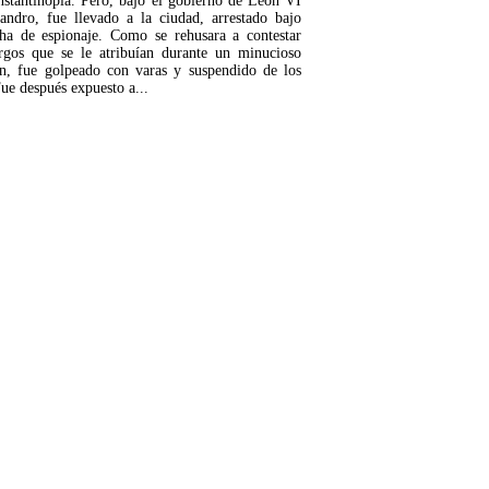
stantinopla. Pero, bajo el gobierno de León VI
andro, fue llevado a la ciudad, arrestado bajo
ha de espionaje. Como se rehusara a contestar
rgos que se le atribuían durante un minucioso
n, fue golpeado con varas y suspendido de los
Fue después expuesto a...
LEER MÁS...