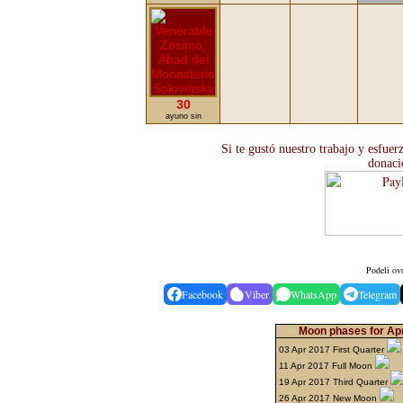
30
ayuno sin
Si te gustó nuestro trabajo y esfue
donaci
Podeli ov
Facebook
Viber
WhatsApp
Telegram
Moon phases for Apr
03 Apr 2017 First Quarter
11 Apr 2017 Full Moon
19 Apr 2017 Third Quarter
26 Apr 2017 New Moon