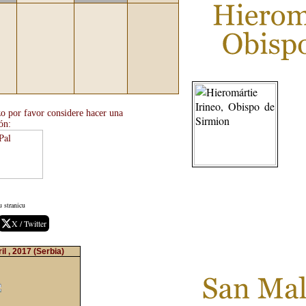
rzo por favor considere hacer una
ón:
u stranicu
X / Twitter
il , 2017
(Serbia)