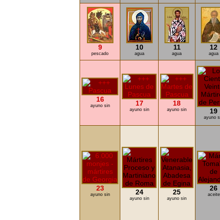
9
10
11
12
pescado
agua
agua
agua
16
17
18
ayuno sin
ayuno sin
ayuno sin
19
ayuno s
23
26
24
25
ayuno sin
aceite
ayuno sin
ayuno sin