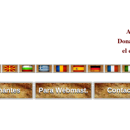
A
Dona
el 
nantes
Para Webmast.
Contac