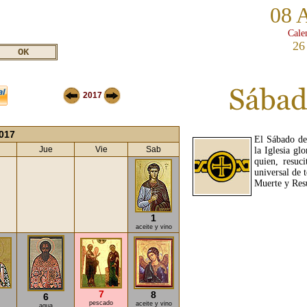
08 
Cale
26
2017
2017
El Sábado de 
Jue
Vie
Sab
la Iglesia gl
quien, resuc
universal de 
Muerte y Res
1
aceite y vino
7
8
6
pescado
aceite y vino
agua