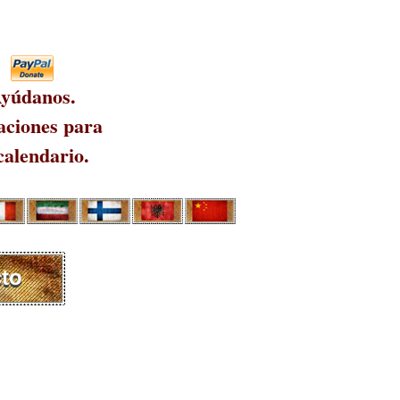
yúdanos.
ciones para
calendario.
to