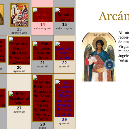
14
15
13
estricto ayuno
estricto ayuno
Al ot
aceite y vino
recuer
de ora
Virgen
mundo
ángele
"están
21
22
20
ayuno sin
ayuno sin
in
ayuno sin
27
ayuno sin
29
28
ayuno sin
aceite