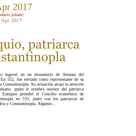
Apr 2017
ndario juliano:
 Apr 2017
io ingresó en un monasterio de Amasea del
 En 552, fue enviado como representante de su
a Constantinopla. Su actuación atrajo la atención
tiniano, quien le nombró sucesor del patriarca
 Eutiquio presidió el Concilio ecuménico de
ntinopla en 533, junto con los patriarcas de
ría y Constantinopla. Algunos...