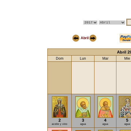
Abril
Abril 2
Dom
Lun
Mar
Mie
2
3
4
5
aceite y vino
agua
agua
agua