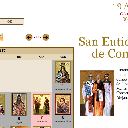
19 
Cale
06
2017
017
Jue
Vie
Sab
Eutiqu
Ponto.
obispo 
de Jus
1
Menas.
aceite y vino
Consta
Alejand
7
8
6
pescado
aceite y vino
agua