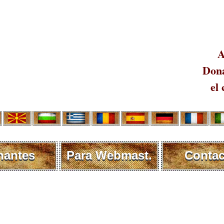
A
Dona
el 
nantes
Para Webmast.
Contac