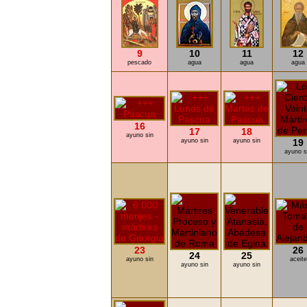
9
10
11
12
pescado
agua
agua
agua
16
17
18
ayuno sin
ayuno sin
ayuno sin
19
ayuno s
23
26
24
25
ayuno sin
aceite
ayuno sin
ayuno sin