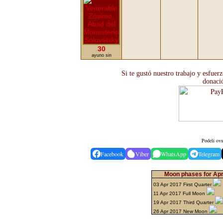
30
ayuno sin
Si te gustó nuestro trabajo y esfuer
donaci
Podeli ovu
Facebook
Viber
WhatsApp
Telegram
Moon phases for Apri
03 Apr 2017 First Quarter
11 Apr 2017 Full Moon
19 Apr 2017 Third Quarter
26 Apr 2017 New Moon