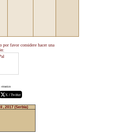
zo por favor considere hacer una
ón:
 stranicu
X / Twitter
l , 2017
(Serbia)