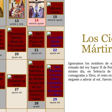
15
14
13
estricto ayuno
estricto ayuno
aceite y vino
21
22
20
ayuno sin
ayuno sin
in
ayuno sin
Ignoramos los nombres de es
reinado del rey Sapor II de Per
mismo día, en Seleucia de T
consagradas a Dios; el resto e
negasen a adorar al sol, fueron
27
ayuno sin
29
28
ayuno sin
aceite