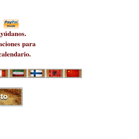
yúdanos.
ciones para
calendario.
to