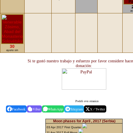
ac
30
ayuno sin
Si te gustó nuestro trabajo y esfuerzo por favor considere hace
donación:
Podeli ovu stranicu
Facebook
Viber
WhatsApp
Telegram
X / Twitter
Moon phases for April , 2017
(Serbia)
03 Apr 2017 First Quarter
11 Apr 2017 Full Moon