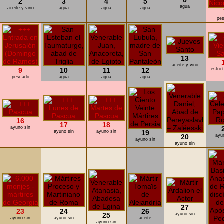
6
2
3
4
5
agua
aceite y vino
agua
agua
agua
pe
13
aceite y vino
9
10
11
12
estric
pescado
agua
agua
agua
16
17
18
ayuno sin
ayuno sin
ayuno sin
19
20
ayu
ayuno sin
ayuno sin
27
23
24
26
25
ayuno sin
ayuno sin
ayuno sin
aceite
ayuno sin