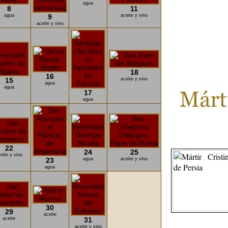
agua
8
11
agua
9
aceite y vino
aceite y vino
18
16
15
aceite y vino
agua
agua
17
agua
22
24
25
eite y vino
23
agua
aceite y vino
agua
30
29
aceite
aceite
31
aceite y vino