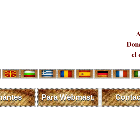
A
Dona
el 
nantes
Para Webmast.
Contac