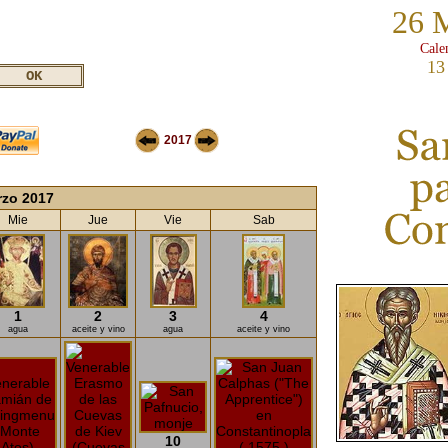
26 
Cale
13
2017
rzo 2017
Mie
Jue
Vie
Sab
1
2
3
4
agua
aceite y vino
agua
aceite y vino
10