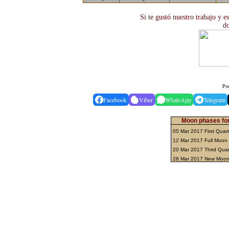
Si te gustó nuestro trabajo y e
d
Pod
Facebook
Viber
WhatsApp
Telegram
Moon phases fo
05 Mar 2017 First Quar
12 Mar 2017 Full Moon
20 Mar 2017 Third Qua
28 Mar 2017 New Moo