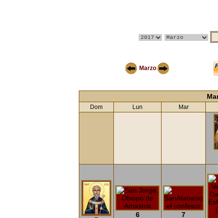
Marzo
Ma
Dom
Lun
Mar
6
7