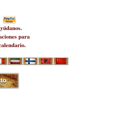
yúdanos.
ciones para
calendario.
to