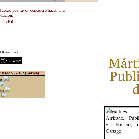
sfuerzo por favor considere hacer una
onación:
eli ovu stranicu
X / Twitter
r March , 2017
(Serbia)
ter
rter
n