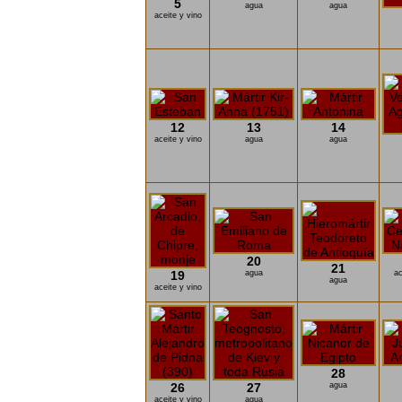
5
agua
agua
aceite y vino
12
13
14
aceite y vino
agua
agua
20
21
19
agua
ac
agua
aceite y vino
28
26
27
agua
aceite y vino
agua