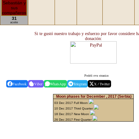
31
aceite
Si te gustó nuestro trabajo y esfuerzo por favor considere 
donación:
Podeli ovu stranicu
Facebook
Viber
WhatsApp
Telegram
X / Twitter
Moon phases for December , 2017
(Serbia)
03 Dec 2017 Full Moon
10 Dec 2017 Third Quarter
18 Dec 2017 New Moon
26 Dec 2017 First Quarter