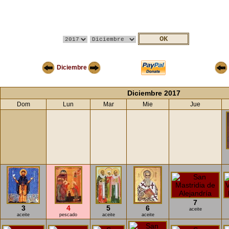
Diciembre
Diciembre 2017
Dom
Lun
Mar
Mie
Jue
7
3
4
5
6
aceite
aceite
pescado
aceite
aceite