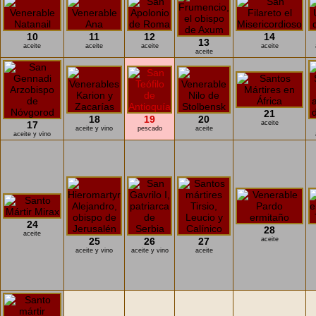
10
11
12
14
13
aceite
aceite
aceite
aceite
aceite
21
18
19
20
17
aceite
aceite y vino
pescado
aceite
aceite y vino
24
28
aceite
25
26
27
aceite
aceite y vino
aceite y vino
aceite