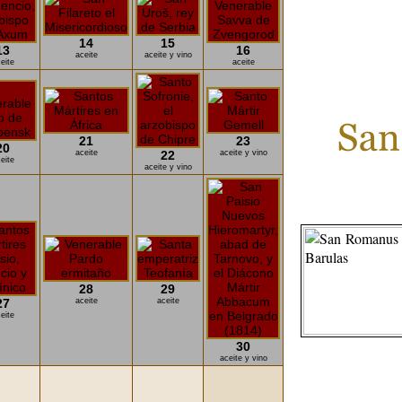
14
15
13
16
aceite
aceite y vino
eite
aceite
21
23
20
aceite
22
aceite y vino
eite
aceite y vino
28
29
27
aceite
aceite
eite
30
aceite y vino