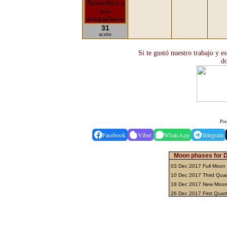
31
aceite
Si te gustó nuestro trabajo y e
do
Pod
Facebook
Viber
WhatsApp
Telegram
Moon phases for 
03 Dec 2017 Full Moon
10 Dec 2017 Third Qua
18 Dec 2017 New Moo
26 Dec 2017 First Quar