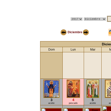
Diciembre
Dici
Dom
Lun
Mar
M
3
4
5
aceite
pescado
aceite
ac