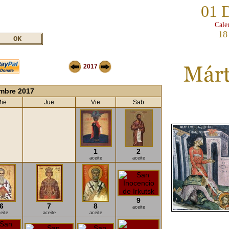
01 
Cale
18
2017
embre 2017
ie
Jue
Vie
Sab
1
2
aceite
aceite
9
6
7
8
aceite
eite
aceite
aceite