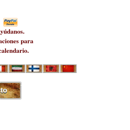
yúdanos.
ciones para
calendario.
to