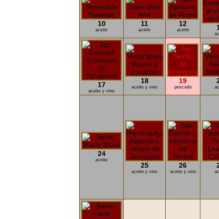
10
11
12
aceite
aceite
aceite
ac
18
19
17
aceite y vino
pescado
ac
aceite y vino
24
aceite
25
26
aceite y vino
aceite y vino
ac