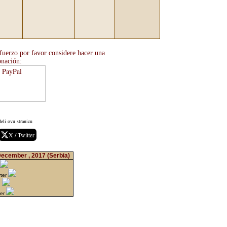
sfuerzo por favor considere hacer una
nación:
eli ovu stranicu
X / Twitter
December , 2017
(Serbia)
rter
n
ter