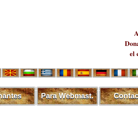
A
Dona
el 
nantes
Para Webmast.
Contac