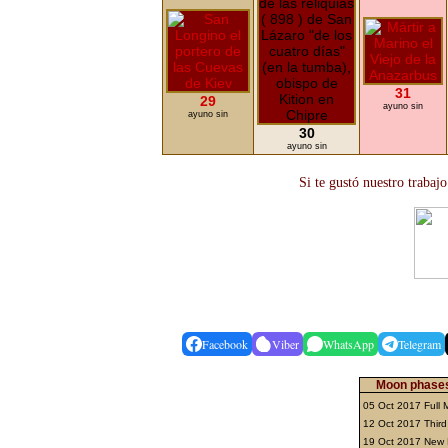
31
29
ayuno sin
ayuno sin
30
ayuno sin
Si te gustó nuestro trabaj
Facebook
Viber
WhatsApp
Telegram
Moon phases
05 Oct 2017 Full
12 Oct 2017 Third
19 Oct 2017 New