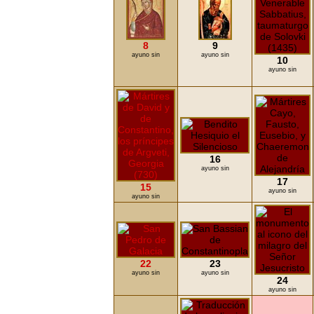
8
9
ayuno sin
ayuno sin
10
ayuno sin
16
ayuno sin
17
15
ayuno sin
ayuno sin
22
23
ayuno sin
ayuno sin
24
ayuno sin