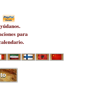
yúdanos.
ciones para
calendario.
to