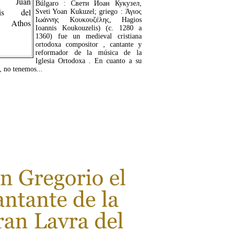
Búlgaro : Свети Йоан Кукузел,
Sveti Yoan Kukuzel; griego : Άγιος
Ιωάννης Κουκουζέλης, Hagios
Ioannis Koukouzelis) (c. 1280 a
1360) fue un medieval cristiana
ortodoxa compositor , cantante y
reformador de la música de la
Iglesia Ortodoxa . En cuanto a su
, no tenemos...
LEER MÁS...