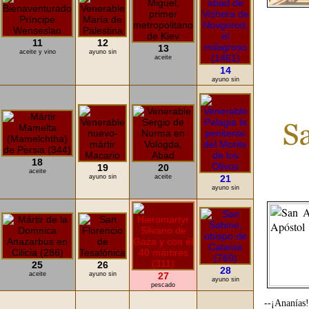
11
12
13
aceite y vino
ayuno sin
aceite
14
ayuno sin
18
19
20
aceite
ayuno sin
aceite
21
ayuno sin
25
26
28
aceite
ayuno sin
27
ayuno sin
pescado
--¡Ananías!