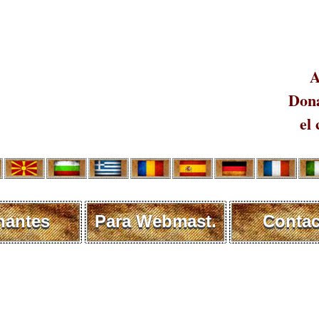
A
Dona
el 
nantes
Para Webmast.
Contac