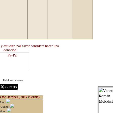
o y esfuerzo por favor considere hacer una
donación:
Podeli ovu stranicu
X / Twitter
 for October , 2017
(Serbia)
 Moon
 Quarter
 Moon