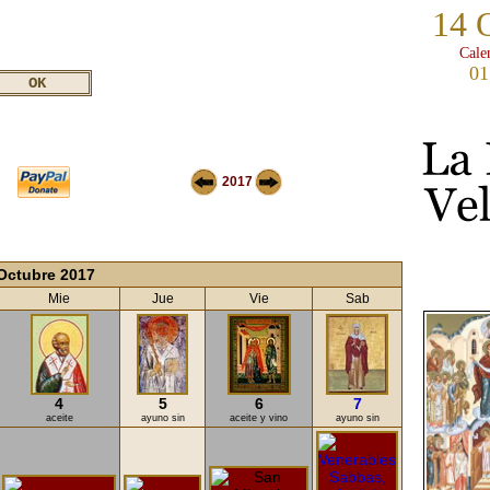
14 
Cale
01
2017
Octubre 2017
Mie
Jue
Vie
Sab
4
5
6
7
aceite
ayuno sin
aceite y vino
ayuno sin