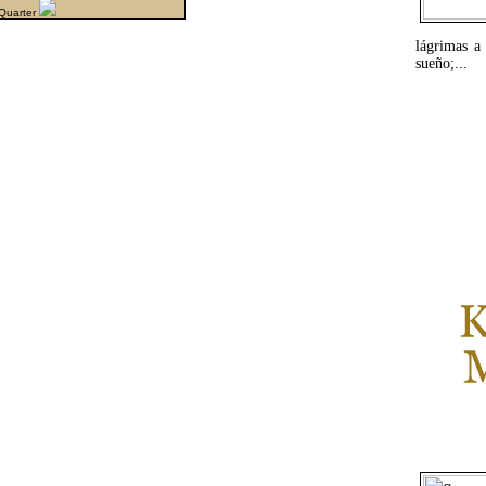
 Quarter
lágrimas a
sueño;...