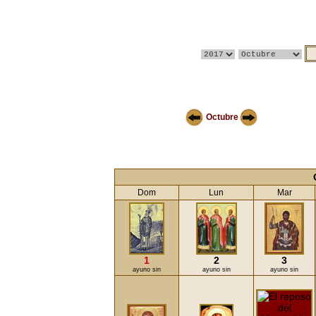
Octubre
Dom
Lun
Mar
1
2
3
ayuno sin
ayuno sin
ayuno sin