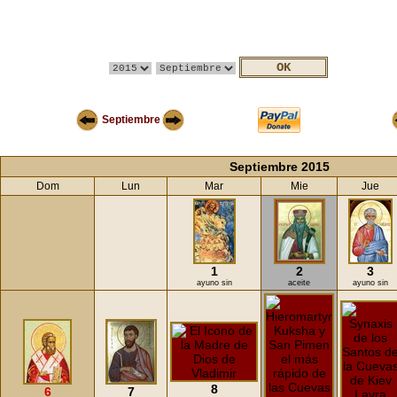
Septiembre
Septiembre 2015
Dom
Lun
Mar
Mie
Jue
1
2
3
ayuno sin
aceite
ayuno sin
8
6
7