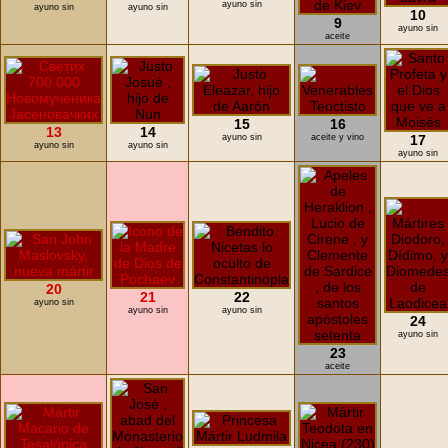
ayuno sin
ayuno sin
ayuno sin
10
9
ayuno sin
aceite
15
16
13
14
ayuno sin
aceite y vino
17
ayuno sin
ayuno sin
ayuno sin
20
21
22
ayuno sin
ayuno sin
ayuno sin
24
ayuno sin
23
aceite