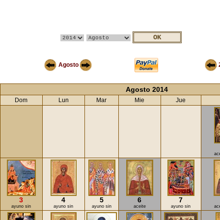
Agosto
Agosto 2014
Dom
Lun
Mar
Mie
Jue
ac
3
4
5
6
7
ayuno sin
ayuno sin
ayuno sin
aceite
ayuno sin
ac