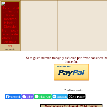
31
ayuno sin
Si te gustó nuestro trabajo y esfuerzo por favor considere h
donación:
Podeli ovu stranicu
Facebook
Viber
WhatsApp
Telegram
X / Twitter
Moon phases for August , 2014
(Serbia)