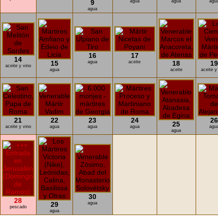
9
agua
agua
agu
agua
16
17
14
15
agua
aceite
18
19
aceite y vino
agua
aceite
aceite y
21
22
23
24
26
25
aceite y vino
agua
agua
agua
agu
agua
30
28
29
agua
pescado
agua