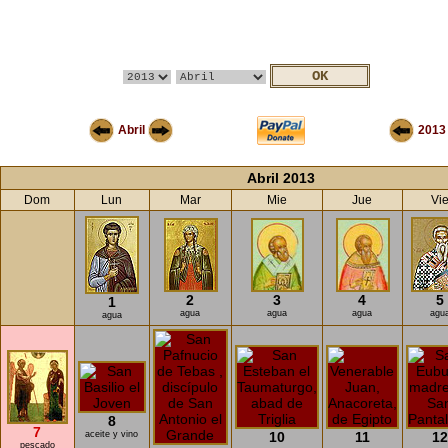
Abril
2013
Abril 2013
Dom
Lun
Mar
Mie
Jue
Vi
2
3
4
5
1
agua
agua
agua
agu
agua
8
7
aceite y vino
10
11
12
pescado