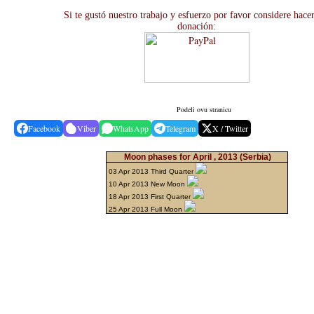
Si te gustó nuestro trabajo y esfuerzo por favor considere hace
donación:
Podeli ovu stranicu
Facebook
Viber
WhatsApp
Telegram
X / Twitter
Moon phases for April , 2013
(Serbia)
03 Apr 2013 Third Quarter
10 Apr 2013 New Moon
18 Apr 2013 First Quarter
25 Apr 2013 Full Moon