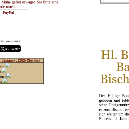
 Mühe gefiel erwägen Sie bitte eine
nde machen:
odeli ovu stranicu
X / Twitter
 January , 2025
(Serbia)
rter
on
arter
on
Der Heilige Boni
geboren und lebt
seine Uneigennüt
er zum Bischof er
sich weiter um di
Florenz - 1. Janu