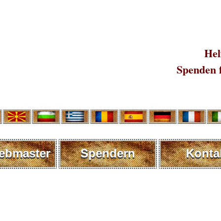
Hel
Spenden 
ebmaster
Spendern
Konta