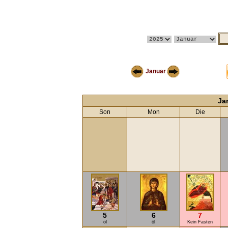
Januar
Ja
Son
Mon
Die
5
6
7
öl
öl
Kein Fasten