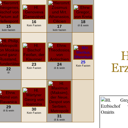
16
18
15
Kein Fasten
17
öl & wein
kein fasten
kein fasten
25
23
24
Kein Fasten
22
Kein Fasten
öl & wein
öl
29
30
öl & wein
Kein Fasten
31
öl & wein