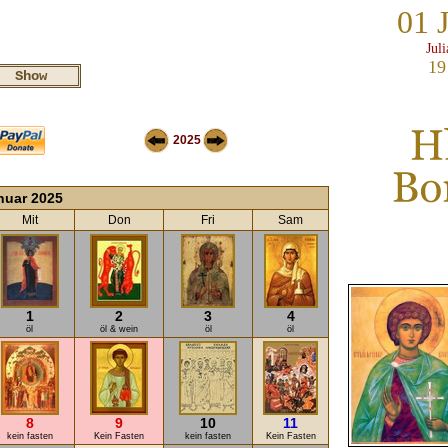
01 
Jul
19
2025
nuar 2025
Mit
Don
Fri
Sam
1
2
3
4
öl
öl & wein
öl
öl
8
9
10
11
kein fasten
Kein Fasten
kein fasten
Kein Fasten