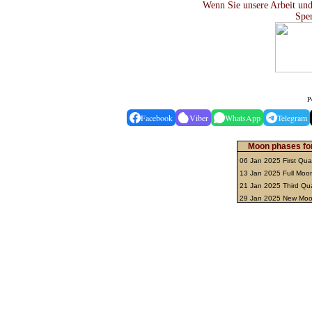
Wenn Sie unsere Arbeit und
Spe
P
Facebook
Viber
WhatsApp
Telegram
Moon phases for
06 Jan 2025 First Qua
13 Jan 2025 Full Mo
21 Jan 2025 Third Qu
29 Jan 2025 New Mo