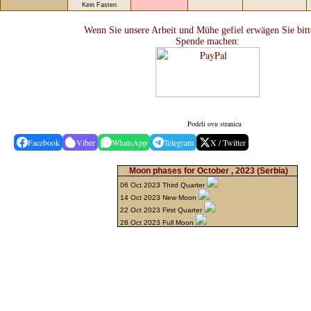
Kein Fasten
Wenn Sie unsere Arbeit und Mühe gefiel erwägen Sie bitt
Spende machen:
Podeli ovu stranicu
Facebook
Viber
WhatsApp
Telegram
X / Twitter
Moon phases for October , 2023
(Serbia)
06 Oct 2023 Third Quarter
14 Oct 2023 New Moon
22 Oct 2023 First Quarter
28 Oct 2023 Full Moon