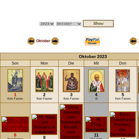
Oktober
Oktober 2023
Son
Mon
Die
Mit
Don
1
2
3
4
5
Kein Fasten
Kein Fasten
Kein Fasten
öl
Kein Fasten
8
11
9