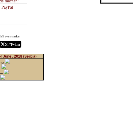
de machen:
eli ovu stranicu
X / Twitter
r June , 2018
(Serbia)
rter
n
ter
n