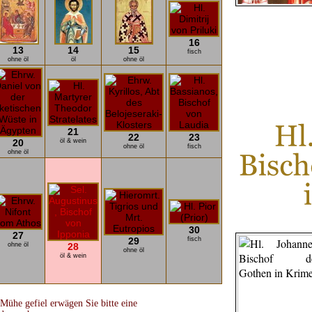
16
13
14
15
fisch
ohne öl
öl
ohne öl
21
22
23
20
öl & wein
ohne öl
fisch
ohne öl
30
27
29
fisch
ohne öl
28
ohne öl
öl & wein
Mühe gefiel erwägen Sie bitte eine