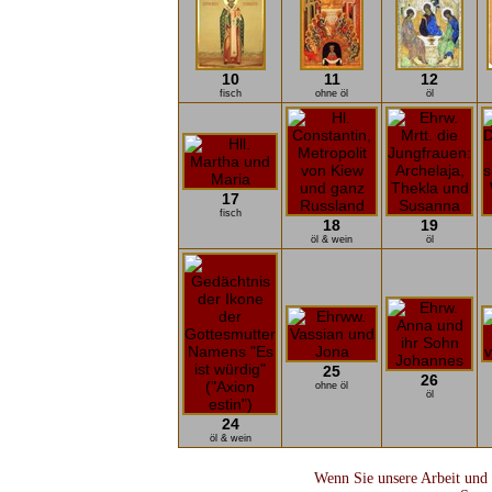
10
11
12
fisch
ohne öl
öl
17
fisch
18
19
öl & wein
öl
25
26
ohne öl
öl
24
öl & wein
Wenn Sie unsere Arbeit und 