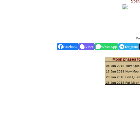
Spen
Pod
Facebook
Viber
WhatsApp
Telegram
Moon phases fo
06 Jun 2018 Third Qua
13 Jun 2018 New Moo
20 Jun 2018 First Quar
28 Jun 2018 Full Moo