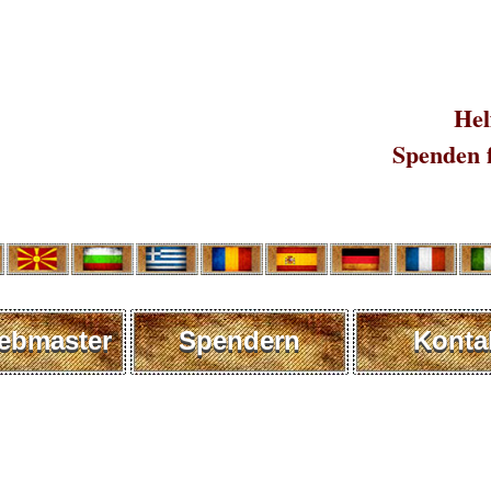
Hel
Spenden 
ebmaster
Spendern
Konta