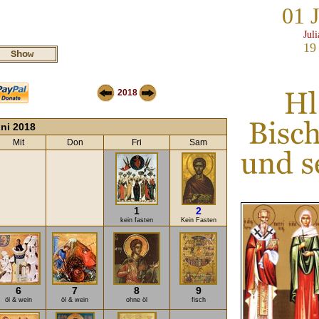
01 
Jul
19
2018
ni 2018
Mit
Don
Fri
Sam
1
2
kein fasten
Kein Fasten
6
7
8
9
öl & wein
öl & wein
ohne öl
fisch