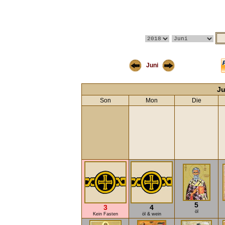
Juni
Ju
Son
Mon
Die
5
3
4
öl
Kein Fasten
öl & wein