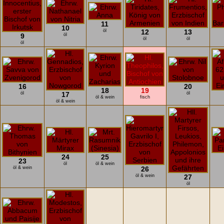
11
10
öl
12
13
9
öl
öl
öl
öl
16
20
18
19
öl
17
öl
öl & wein
fisch
öl & wein
24
25
23
öl
öl & wein
öl & wein
26
öl & wein
27
öl