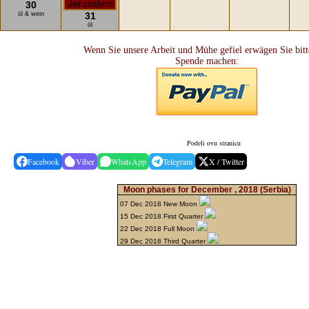
30
öl & wein
31
öl
Wenn Sie unsere Arbeit und Mühe gefiel erwägen Sie bitt
Spende machen:
Podeli ovu stranicu
Facebook
Viber
WhatsApp
Telegram
X / Twitter
Moon phases for December , 2018
(Serbia)
07 Dec 2018 New Moon
15 Dec 2018 First Quarter
22 Dec 2018 Full Moon
29 Dec 2018 Third Quarter