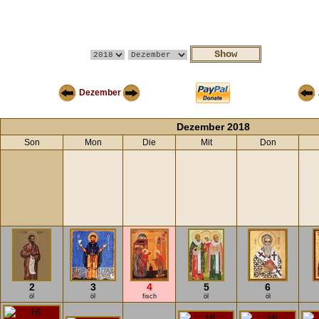
Dezember
Dezember 2018
Son
Mon
Die
Mit
Don
2
3
4
5
6
öl
öl
fisch
öl
öl